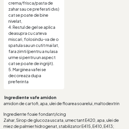
crema/frisca/pasta de
zahar sau ce preferati dvs)
cat se poate de bine
nivelat,
4. Restul de gel se aplica
deasupra cu cateva
miscari, folosindu-va de o
spatula sau un cutit mai lat,
fara zimti (pentru a nu lasa
urme si pentru un aspect
cat se poate de ingrijit).
5. Marginea vafei se
decoreaza dupa
preferinta
Ingrediente vafe amidon
amidon de cartofi, apa, ulei de floarea soarelui, maltodextrin
Ingrediente foaie fondant/icing
Zahar, Sirop de glucoza uscata, umectant E420, apa, ulei de
miez de palmier hidrogenat, stabilizator E415, E410, E413;