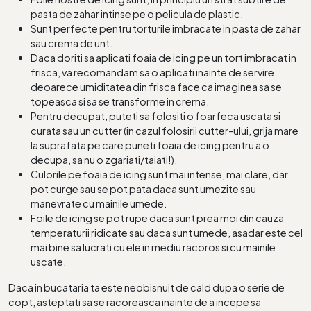
pasta de zahar intinse pe o pelicula de plastic.
Sunt perfecte pentru torturile imbracate in pasta de zahar
sau crema de unt.
Daca doriti sa aplicati foaia de icing pe un tort imbracat in
frisca, va recomandam sa o aplicati inainte de servire
deoarece umiditatea din frisca face ca imaginea sa se
topeasca si sa se transforme in crema.
Pentru decupat, puteti sa folositi o foarfeca uscata si
curata sau un cutter (in cazul folosirii cutter-ului, grija mare
la suprafata pe care puneti foaia de icing pentru a o
decupa, sa nu o zgariati/taiati!).
Culorile pe foaia de icing sunt mai intense, mai clare, dar
pot curge sau se pot pata daca sunt umezite sau
manevrate cu mainile umede.
Foile de icing se pot rupe daca sunt prea moi din cauza
temperaturii ridicate sau daca sunt umede, asadar este cel
mai bine sa lucrati cu ele in mediu racoros si cu mainile
uscate.
Daca in bucataria ta este neobisnuit de cald dupa o serie de
copt, asteptati sa se racoreasca inainte de a incepe sa