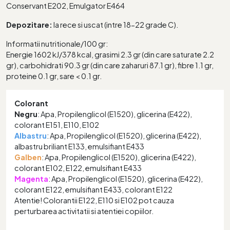
Conservant E202, Emulgator E464
Depozitare:
la rece si uscat (intre 18-22 grade C).
Informatii nutritionale/100 gr:
Energie 1602 kJ/378 kcal, grasimi 2.3 gr (din care saturate 2.2
gr), carbohidrati 90.3 gr (din care zaharuri 87.1 gr), fibre 1.1 gr,
proteine 0.1 gr, sare < 0.1 gr.
Colorant
Negru
: Apa, Propilenglicol (E1520), glicerina (E422),
colorant E151, E110, E102
Albastru
: Apa, Propilenglicol (E1520), glicerina (E422),
albastru briliant E133, emulsifiant E433
Galben
: Apa, Propilenglicol (E1520), glicerina (E422),
colorant E102, E122, emulsifiant E433
Magenta
: Apa, Propilenglicol (E1520), glicerina (E422),
colorant E122, emulsifiant E433, colorant E122
Atentie! Colorantii E122, E110 si E102 pot cauza
perturbarea activitatii si atentiei copiilor.