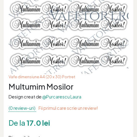
Vafe dimensiune A4 (20 x 30) Portret
Multumim Mosilor
Design creat de
@Purcarescu Laura
(0 review-uri)
Fii primul care scrie un review!
De la
17.0 lei