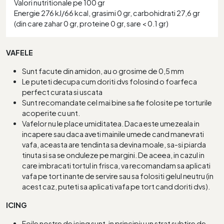
Valori nutritionale pe 100 gr
Energie 276 kJ/66 kcal, grasimi 0 gr, carbohidrati 27,6 gr
(din care zahar 0 gr, proteine 0 gr, sare < 0.1 gr)
VAFELE
Sunt facute din amidon, au o grosime de 0,5 mm
Le puteti decupa cum doriti dvs folosind o foarfeca
perfect curata si uscata
Sunt recomandate cel mai bine sa fie folosite pe torturile
acoperite cu unt.
Vafelor nu le place umiditatea. Daca este umezeala in
incapere sau daca aveti mainile umede cand manevrati
vafa, aceasta are tendinta sa devina moale, sa-si piarda
tinuta si sa se onduleze pe margini. De aceea, in cazul in
care imbracati tortul in frisca, va recomandam sa aplicati
vafa pe tort inante de servire sau sa folositi gelul neutru (in
acest caz, puteti sa aplicati vafa pe tort cand doriti dvs).
ICING
Foile nostre de icing sunt, in principiu un strat subtire de