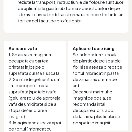
reziste la transport, instructiunile de folosire sunt usor
de aplicat si le gasiti sub forma videoclipurilor de pe
site astfel incat poti transforma usor orice tort intr-un
tort ca cel facut de profesionisti.
Aplicare vafa
Aplicare foaie icing
1. Se aseaza imaginea
Se indeparteaza coala
decupata cu partea
de plastic de pe spatele
printata in jos pe o
foii si se aseaza direct pe
suprafata curata si uscata,
tortul imbracat in pasta
2. Se intinde gel neutru cat
de zahar sau crema de
sa se acopere toata
unt.
suprafata (spatele) vafei
Daca sunt mai multe
(gelul are rolul de a proteja
imagini pe coala, se
vafa de umiditate si de a
recomanda intai
stopa deteriorarea
decuparea lor si apoi
imaginii).
detasarea plasticului de
3. Imaginea se aseaza apoi
pe spatele imaginii.
pe tortul (imbracat cu