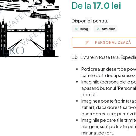
De la
17.0 lei
Disponibil pentru:
Icing
Amidon
PERSONALIZEAZĂ
Livrare in toata tara. Exped
Poti crea un desert de pov
care le poti decupa si asez
Imaginile/personajele le p
apasand butonul "Personali
doresti.
Imaginea poate fi printata 
zahar), daca doresti sa ti-o
daca doresti sa o printezi t
Imaginile pe care ti le trim
alergeni, sunt potrivite pen
minunat pe tort.