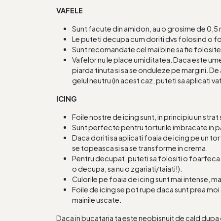
VAFELE
Sunt facute din amidon, au o grosime de 0,
Le puteti decupa cum doriti dvs folosind o f
Sunt recomandate cel mai bine sa fie folosite 
Vafelor nu le place umiditatea. Daca este ume
piarda tinuta si sa se onduleze pe margini. De 
gelul neutru (in acest caz, puteti sa aplicati va
ICING
Foile nostre de icing sunt, in principiu un stra
Sunt perfecte pentru torturile imbracate in p
Daca doriti sa aplicati foaia de icing pe un t
se topeasca si sa se transforme in crema.
Pentru decupat, puteti sa folositi o foarfeca us
o decupa, sa nu o zgariati/taiati!).
Culorile pe foaia de icing sunt mai intense, 
Foile de icing se pot rupe daca sunt prea moi 
mainile uscate.
Daca in bucataria ta este neobisnuit de cald dupa o