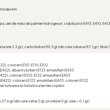
altodextrin
a, ulei de miez de palmier hidrogenat, stabilizator E415, E410, E4
.
urate 2.2 gr), carbohidrati 90.3 gr (din care zaharuri 87.1 gr), fibre 1.1
E422), colorant E151, E110, E102
 (E422), albastru briliant E133, emulsifiant E433
(E422), colorant E102, E122, emulsifiant E433
a (E422), colorant E122, emulsifiant E433, colorant E122
rturbarea activitatii si atentiei copiilor.
27,6 gr (din care zahar 0 gr, proteine 0 gr, sare < 0.1 gr)