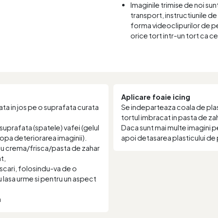
Imaginile trimise de noi sun
transport, instructiunile de 
forma videoclipurilor de pe
orice tort intr-un tort ca c
Aplicare foaie icing
ta in jos pe o suprafata curata
Se indeparteaza coala de plast
tortul imbracat in pasta de za
suprafata (spatele) vafei (gelul
Daca sunt mai multe imagini p
stopa deteriorarea imaginii).
apoi detasarea plasticului de 
 cu crema/frisca/pasta de zahar
t,
scari, folosindu-va de o
nu lasa urme si pentru un aspect
a