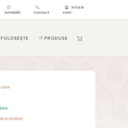
Intra in
Intrebări
Contact
cont
 FOLOSEȘTE
PRODUSE
dscape
aura
rie un review!