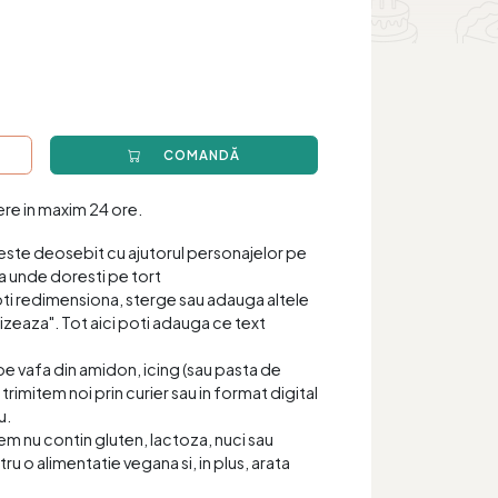
COMANDĂ
iere in maxim 24 ore.
este deosebit cu ajutorul personajelor pe
a unde doresti pe tort
oti redimensiona, sterge sau adauga altele
zeaza". Tot aici poti adauga ce text
pe vafa din amidon, icing (sau pasta de
 trimitem noi prin curier sau in format digital
u.
item nu contin gluten, lactoza, nuci sau
tru o alimentatie vegana si, in plus, arata