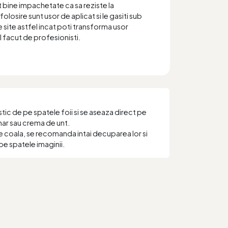
t bine impachetate ca sa reziste la
folosire sunt usor de aplicat si le gasiti sub
 site astfel incat poti transforma usor
el facut de profesionisti.
ic de pe spatele foii si se aseaza direct pe
har sau crema de unt.
e coala, se recomanda intai decuparea lor si
pe spatele imaginii.