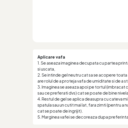
Aplicare vafa
1. Se aseaza imaginea decupata cu partea printa
si uscata,
2. Se intinde gel neutru cat sa se acopere toata 
are rolul de a proteja vafa de umiditate si de a 
3. Imaginea se aseaza apoi pe tortul (imbracat
sau ce preferati dvs) cat se poate de bine nivela
4. Restul de gel se aplica deasupra cu cateva mi
spatula sau un cutit mai lat, fara zimti (pentru a 
cat se poate de ingrijit).
5. Marginea vafei se decoreaza dupa preferint