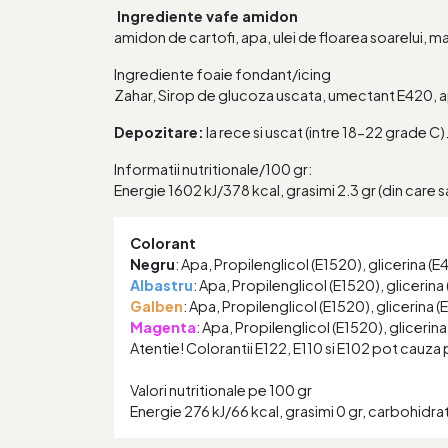
Ingrediente vafe amidon
amidon de cartofi, apa, ulei de floarea soarelui, m
Ingrediente foaie fondant/icing
Zahar, Sirop de glucoza uscata, umectant E420, ap
Depozitare:
la rece si uscat (intre 18-22 grade C)
Informatii nutritionale/100 gr:
Energie 1602 kJ/378 kcal, grasimi 2.3 gr (din care sat
Colorant
Negru
: Apa, Propilenglicol (E1520), glicerina (
Albastru
: Apa, Propilenglicol (E1520), glicerina
Galben
: Apa, Propilenglicol (E1520), glicerina 
Magenta
: Apa, Propilenglicol (E1520), glicerin
Atentie! Colorantii E122, E110 si E102 pot cauza pe
Valori nutritionale pe 100 gr
Energie 276 kJ/66 kcal, grasimi 0 gr, carbohidrati 