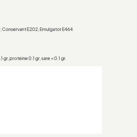
13; Conservant E202, Emulgator E464
 gr, proteine 0.1 gr, sare < 0.1 gr.