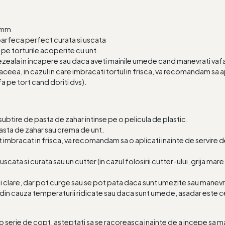
5 mm
oarfeca perfect curata si uscata
pe torturile acoperite cu unt.
zeala in incapere sau daca aveti mainile umede cand manevrati vafa
aceea, in cazul in care imbracati tortul in frisca, va recomandam sa apl
fa pe tort cand doriti dvs).
t subtire de pasta de zahar intinse pe o pelicula de plastic.
asta de zahar sau crema de unt.
ort imbracat in frisca, va recomandam sa o aplicati inainte de servir
cata si curata sau un cutter (in cazul folosirii cutter-ului, grija mar
mai clare, dar pot curge sau se pot pata daca sunt umezite sau manev
din cauza temperaturii ridicate sau daca sunt umede, asadar este cel 
 serie de copt, asteptati sa se racoreasca inainte de a incepe sa man