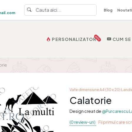
Blog
Noutati
ail.com
NOU
PERSONALIZATOR
CUM SE
orie
Vafe dimensiune A4 (30 x 20) Lan
Calatorie
Design creat de
@Purcarescu L
(0 review-uri)
Fii primul care sc