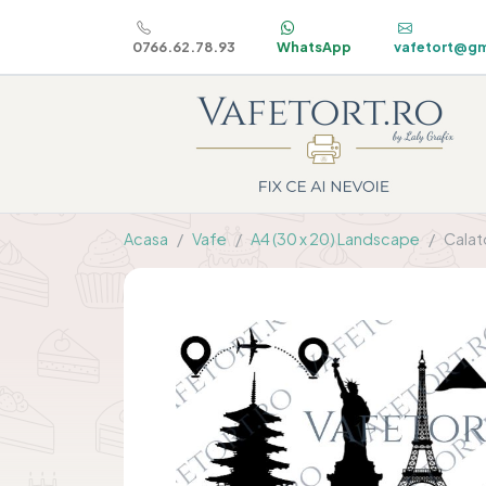
0766.62.78.93
WhatsApp
vafetort@gm
Acasa
Vafe
A4 (30 x 20) Landscape
Calat