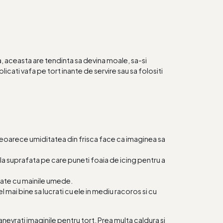
, aceasta are tendinta sa devina moale, sa-si
icati vafa pe tort inante de servire sau sa folositi
e deoarece umiditatea din frisca face ca imaginea sa
e la suprafata pe care puneti foaia de icing pentru a
rate cu mainile umede.
mai bine sa lucrati cu ele in mediu racoros si cu
evrati imaginile pentru tort. Prea multa caldura si