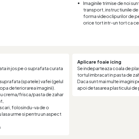
Imaginile trimise de noi sun
transport, instructiunile de 
forma videoclipurilor de pe
orice tort intr-un tort ca c
Aplicare foaie icing
ta in jos pe o suprafata curata
Se indeparteaza coala de plast
tortul imbracat in pasta de za
suprafata (spatele) vafei (gelul
Daca sunt mai multe imagini p
stopa deteriorarea imaginii).
apoi detasarea plasticului de 
 cu crema/frisca/pasta de zahar
t,
scari, folosindu-va de o
nu lasa urme si pentru un aspect
a