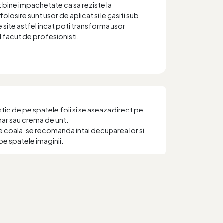
t bine impachetate ca sa reziste la
folosire sunt usor de aplicat si le gasiti sub
 site astfel incat poti transforma usor
el facut de profesionisti.
ic de pe spatele foii si se aseaza direct pe
har sau crema de unt.
e coala, se recomanda intai decuparea lor si
pe spatele imaginii.