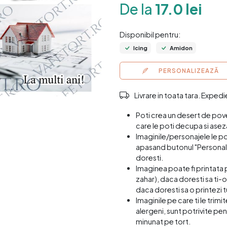
De la
17.0 lei
Disponibil pentru:
Icing
Amidon
PERSONALIZEAZĂ
Livrare in toata tara. Exped
Poti crea un desert de pov
care le poti decupa si asez
Imaginile/personajele le p
apasand butonul "Personali
doresti.
Imaginea poate fi printata 
zahar), daca doresti sa ti-o
daca doresti sa o printezi t
Imaginile pe care ti le trim
alergeni, sunt potrivite pen
minunat pe tort.