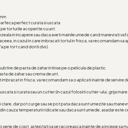
5 mm
oarfeca perfect curata si uscata
pe torturile acoperite cu unt.
zeala in incapere sau daca aveti mainile umede cand manevrati vafa
aceea, in cazul in care imbracati tortul in frisca, va recomandam sa apl
fa pe tort cand doriti dvs).
t subtire de pasta de zahar intinse pe o pelicula de plastic.
asta de zahar sau crema de unt.
ort imbracat in frisca, va recomandam sa o aplicati inainte de servir
cata si curata sau un cutter (in cazul folosirii cutter-ului, grija mar
mai clare, dar pot curge sau se pot pata daca sunt umezite sau manev
din cauza temperaturii ridicate sau daca sunt umede, asadar este cel 
 serie de copt, asteptati sa se racoreasca inainte de a incepe sa man