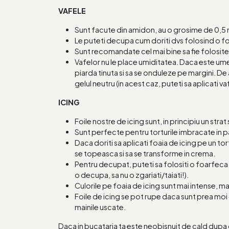
VAFELE
Sunt facute din amidon, au o grosime de 0,
Le puteti decupa cum doriti dvs folosind o f
Sunt recomandate cel mai bine sa fie folosite 
Vafelor nu le place umiditatea. Daca este ume
piarda tinuta si sa se onduleze pe margini. De 
gelul neutru (in acest caz, puteti sa aplicati va
ICING
Foile nostre de icing sunt, in principiu un stra
Sunt perfecte pentru torturile imbracate in p
Daca doriti sa aplicati foaia de icing pe un t
se topeasca si sa se transforme in crema.
Pentru decupat, puteti sa folositi o foarfeca us
o decupa, sa nu o zgariati/taiati!).
Culorile pe foaia de icing sunt mai intense, 
Foile de icing se pot rupe daca sunt prea moi 
mainile uscate.
Daca in bucataria ta este neobisnuit de cald dupa o