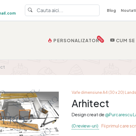
Blog
Noutati
ail.com
NOU
PERSONALIZATOR
CUM SE
ect
Vafe dimensiune A4 (30 x 20) Lan
Arhitect
Design creat de
@Purcarescu L
(0 review-uri)
Fii primul care sc