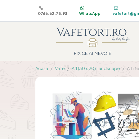
0766.62.78.93
WhatsApp
vafetort@gm
Acasa
Vafe
A4 (30 x 20) Landscape
Arhit