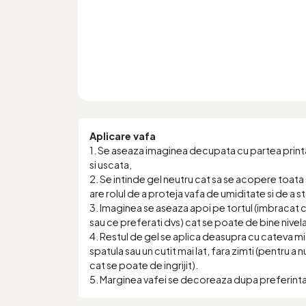
Aplicare vafa
1. Se aseaza imaginea decupata cu partea printa
si uscata,
2. Se intinde gel neutru cat sa se acopere toata 
are rolul de a proteja vafa de umiditate si de a 
3. Imaginea se aseaza apoi pe tortul (imbracat
sau ce preferati dvs) cat se poate de bine nivela
4. Restul de gel se aplica deasupra cu cateva mi
spatula sau un cutit mai lat, fara zimti (pentru a 
cat se poate de ingrijit).
5. Marginea vafei se decoreaza dupa preferint