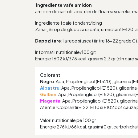
Ingrediente vafe amidon
amidon de cartofi, apa, ulei de floarea soarelui, m
Ingrediente foaie fondant/icing
Zahar, Sirop de glucoza uscata, umectant E420, ap
Depozitare:
la rece si uscat (intre 18-22 grade C)
Informatii nutritionale/100 gr:
Energie 1602 kJ/378 kcal, grasimi 2.3 gr (din care sat
Colorant
Negru
: Apa, Propilenglicol (E1520), glicerina (
Albastru
: Apa, Propilenglicol (E1520), glicerina
Galben
: Apa, Propilenglicol (E1520), glicerina 
Magenta
: Apa, Propilenglicol (E1520), glicerin
Atentie! Colorantii E122, E110 si E102 pot cauza pe
Valori nutritionale pe 100 gr
Energie 276 kJ/66 kcal, grasimi 0 gr, carbohidrati 