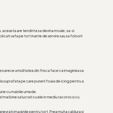
, aceasta are tendinta sa devina moale, sa-si
icati vafa pe tort inante de servire sau sa folositi
e deoarece umiditatea din frisca face ca imaginea sa
e la suprafata pe care puneti foaia de icing pentru a
rate cu mainile umede.
mai bine sa lucrati cu ele in mediu racoros si cu
evrati imaginile pentru tort. Prea multa caldura si