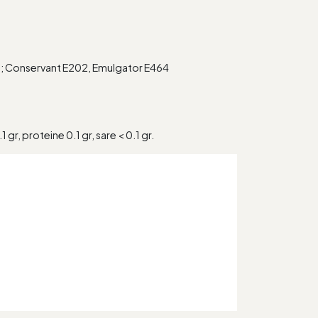
13; Conservant E202, Emulgator E464
 gr, proteine 0.1 gr, sare < 0.1 gr.