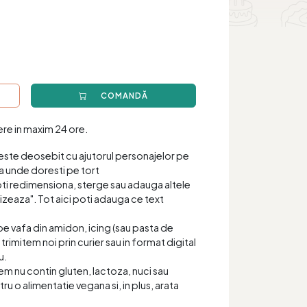
COMANDĂ
iere in maxim 24 ore.
este deosebit cu ajutorul personajelor pe
a unde doresti pe tort
oti redimensiona, sterge sau adauga altele
zeaza". Tot aici poti adauga ce text
pe vafa din amidon, icing (sau pasta de
 trimitem noi prin curier sau in format digital
u.
item nu contin gluten, lactoza, nuci sau
tru o alimentatie vegana si, in plus, arata