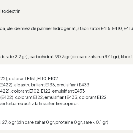
altodextrin
a, ulei de miez de palmier hidrogenat, stabilizator E415, E410, E4
.
urate 2.2 gr), carbohidrati 90.3 gr (din care zaharuri 87.1 gr), fibre 1.1
E422), colorant E151, E110, E102
 (E422), albastru briliant E133, emulsifiant E433
(E422), colorant E102, E122, emulsifiant E433
a (E422), colorant E122, emulsifiant E433, colorant E122
rturbarea activitatii si atentiei copiilor.
27,6 gr (din care zahar 0 gr, proteine 0 gr, sare < 0.1 gr)