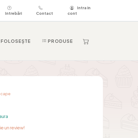
Intra in
Intrebări
Contact
cont
 FOLOSEȘTE
PRODUSE
dscape
aura
rie un review!