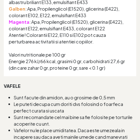
albastru briliant E133, emulsifiant E433
Galben
: Apa, Propilenglicol (E1520), glicerina (E422),
colorant E102, E122, emulsifiant E433
Magenta
: Apa, Propilenglicol (E1520), glicerina (E422),
colorant E122, emulsifiant E433, colorant E122
Atentie! Colorantii E122, E110 si E102 pot cauza
perturbarea activitatii si atentiei copiilor.
Valori nutritionale pe 100 gr
Energie 276 kJ/66 kcal, grasimi 0 gr, carbohidrati 27,6 gr
(din care zahar 0 gr, proteine 0 gr, sare < 0.1 gr)
VAFELE
Sunt facute din amidon, au o grosime de 0,5 mm
Le puteti decupa cum doriti dvs folosind o foarfeca
perfect curata si uscata
Sunt recomandate cel mai bine sa fie folosite pe torturile
acoperite cu unt.
Vafelor nu le place umiditatea. Daca este umezeala in
incapere sau daca aveti mainile umede cand manevrati