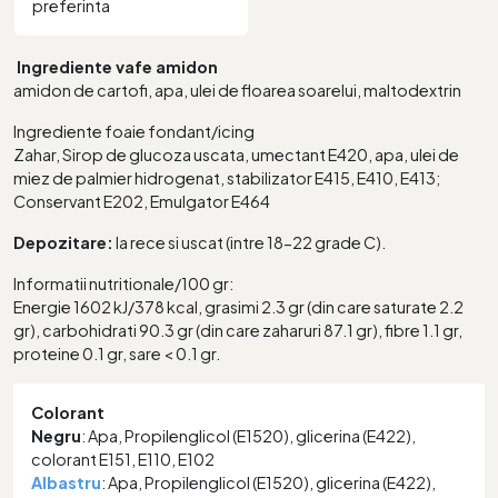
preferinta
Ingrediente vafe amidon
amidon de cartofi, apa, ulei de floarea soarelui, maltodextrin
Ingrediente foaie fondant/icing
Zahar, Sirop de glucoza uscata, umectant E420, apa, ulei de
miez de palmier hidrogenat, stabilizator E415, E410, E413;
Conservant E202, Emulgator E464
Depozitare:
la rece si uscat (intre 18-22 grade C).
Informatii nutritionale/100 gr:
Energie 1602 kJ/378 kcal, grasimi 2.3 gr (din care saturate 2.2
gr), carbohidrati 90.3 gr (din care zaharuri 87.1 gr), fibre 1.1 gr,
proteine 0.1 gr, sare < 0.1 gr.
Colorant
Negru
: Apa, Propilenglicol (E1520), glicerina (E422),
colorant E151, E110, E102
Albastru
: Apa, Propilenglicol (E1520), glicerina (E422),