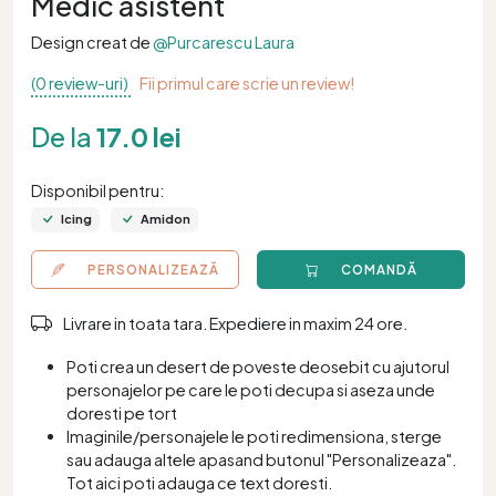
Medic asistent
Design creat de
@Purcarescu Laura
(0 review-uri)
Fii primul care scrie un review!
De la
17.0 lei
Disponibil pentru:
Icing
Amidon
PERSONALIZEAZĂ
COMANDĂ
Livrare in toata tara. Expediere in maxim 24 ore.
Poti crea un desert de poveste deosebit cu ajutorul
personajelor pe care le poti decupa si aseza unde
doresti pe tort
Imaginile/personajele le poti redimensiona, sterge
sau adauga altele apasand butonul "Personalizeaza".
Tot aici poti adauga ce text doresti.