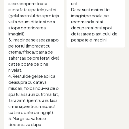
sa se acopere toata
unt.
suprafata (spatele) vafei
Daca sunt mai multe
(gelul are rolul de a proteja
imagini pe coala, se
vafa de umiditate si de a
recomanda intai
stopa deteriorarea
decuparea lor si apoi
imaginii).
detasarea plasticului de
3. Imaginea se aseaza apoi
pe spatele imaginii.
pe tortul (imbracat cu
crema/frisca/pasta de
zahar sau ce preferati dvs)
cat se poate de bine
nivelat,
4. Restul de gel se aplica
deasupra cu cateva
miscari, folosindu-va de o
spatula sau un cutit mai lat,
fara zimti (pentru a nu lasa
urme si pentru un aspect
cat se poate de ingrijit).
5. Marginea vafei se
decoreaza dupa