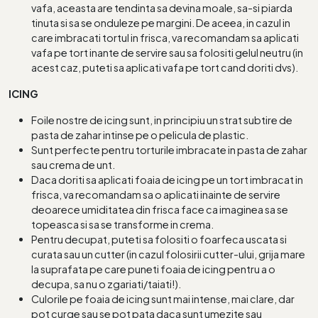
vafa, aceasta are tendinta sa devina moale, sa-si piarda
tinuta si sa se onduleze pe margini. De aceea, in cazul in
care imbracati tortul in frisca, va recomandam sa aplicati
vafa pe tort inante de servire sau sa folositi gelul neutru (in
acest caz, puteti sa aplicati vafa pe tort cand doriti dvs).
ICING
Foile nostre de icing sunt, in principiu un strat subtire de
pasta de zahar intinse pe o pelicula de plastic.
Sunt perfecte pentru torturile imbracate in pasta de zahar
sau crema de unt.
Daca doriti sa aplicati foaia de icing pe un tort imbracat in
frisca, va recomandam sa o aplicati inainte de servire
deoarece umiditatea din frisca face ca imaginea sa se
topeasca si sa se transforme in crema.
Pentru decupat, puteti sa folositi o foarfeca uscata si
curata sau un cutter (in cazul folosirii cutter-ului, grija mare
la suprafata pe care puneti foaia de icing pentru a o
decupa, sa nu o zgariati/taiati!).
Culorile pe foaia de icing sunt mai intense, mai clare, dar
pot curge sau se pot pata daca sunt umezite sau