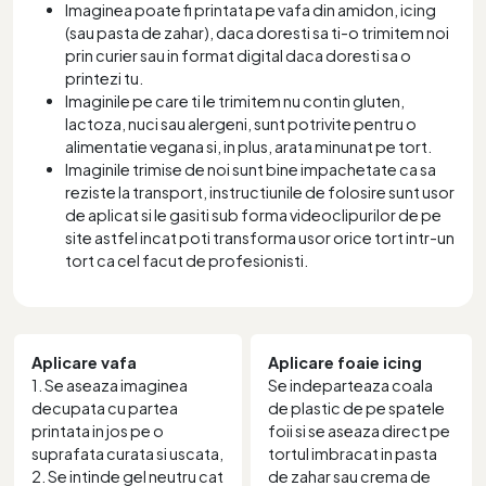
Imaginea poate fi printata pe vafa din amidon, icing
(sau pasta de zahar), daca doresti sa ti-o trimitem noi
prin curier sau in format digital daca doresti sa o
printezi tu.
Imaginile pe care ti le trimitem nu contin gluten,
lactoza, nuci sau alergeni, sunt potrivite pentru o
alimentatie vegana si, in plus, arata minunat pe tort.
Imaginile trimise de noi sunt bine impachetate ca sa
reziste la transport, instructiunile de folosire sunt usor
de aplicat si le gasiti sub forma videoclipurilor de pe
site astfel incat poti transforma usor orice tort intr-un
tort ca cel facut de profesionisti.
Aplicare vafa
Aplicare foaie icing
1. Se aseaza imaginea
Se indeparteaza coala
decupata cu partea
de plastic de pe spatele
printata in jos pe o
foii si se aseaza direct pe
suprafata curata si uscata,
tortul imbracat in pasta
2. Se intinde gel neutru cat
de zahar sau crema de