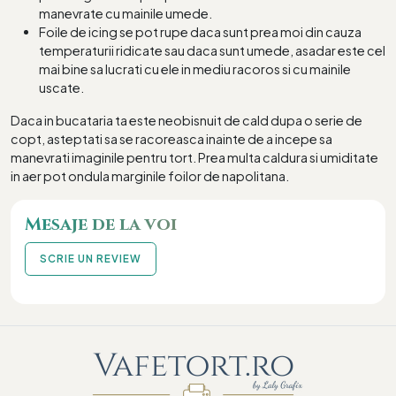
manevrate cu mainile umede.
Foile de icing se pot rupe daca sunt prea moi din cauza
temperaturii ridicate sau daca sunt umede, asadar este cel
mai bine sa lucrati cu ele in mediu racoros si cu mainile
uscate.
Daca in bucataria ta este neobisnuit de cald dupa o serie de
copt, asteptati sa se racoreasca inainte de a incepe sa
manevrati imaginile pentru tort. Prea multa caldura si umiditate
in aer pot ondula marginile foilor de napolitana.
Mesaje de la voi
SCRIE UN REVIEW