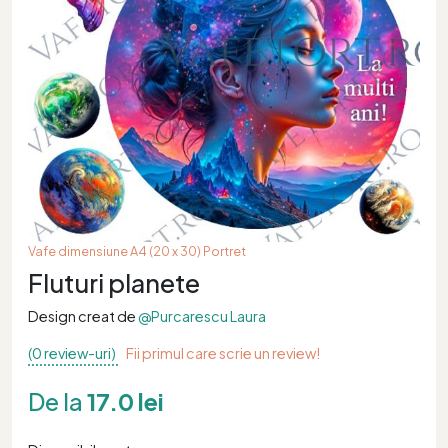
Vafe dimensiune A4 (20 x 30) Portret
Fluturi planete
Design creat de
@Purcarescu Laura
(0 review-uri)
Fii primul care scrie un review!
De la
17.0 lei