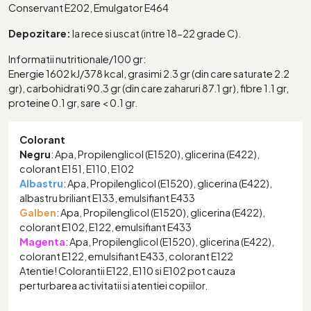
Conservant E202, Emulgator E464
Depozitare:
la rece si uscat (intre 18-22 grade C).
Informatii nutritionale/100 gr:
Energie 1602 kJ/378 kcal, grasimi 2.3 gr (din care saturate 2.2
gr), carbohidrati 90.3 gr (din care zaharuri 87.1 gr), fibre 1.1 gr,
proteine 0.1 gr, sare < 0.1 gr.
Colorant
Negru
: Apa, Propilenglicol (E1520), glicerina (E422),
colorant E151, E110, E102
Albastru
: Apa, Propilenglicol (E1520), glicerina (E422),
albastru briliant E133, emulsifiant E433
Galben
: Apa, Propilenglicol (E1520), glicerina (E422),
colorant E102, E122, emulsifiant E433
Magenta
: Apa, Propilenglicol (E1520), glicerina (E422),
colorant E122, emulsifiant E433, colorant E122
Atentie! Colorantii E122, E110 si E102 pot cauza
perturbarea activitatii si atentiei copiilor.