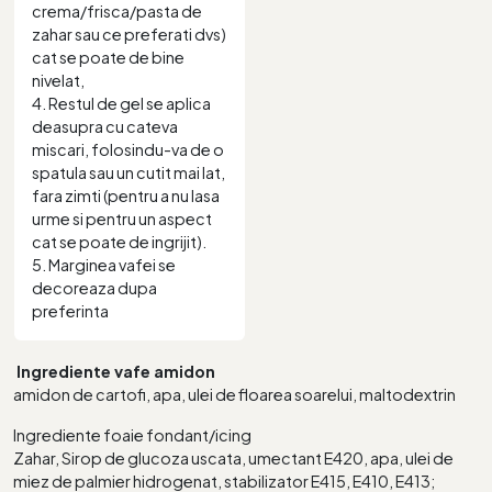
crema/frisca/pasta de
zahar sau ce preferati dvs)
cat se poate de bine
nivelat,
4. Restul de gel se aplica
deasupra cu cateva
miscari, folosindu-va de o
spatula sau un cutit mai lat,
fara zimti (pentru a nu lasa
urme si pentru un aspect
cat se poate de ingrijit).
5. Marginea vafei se
decoreaza dupa
preferinta
Ingrediente vafe amidon
amidon de cartofi, apa, ulei de floarea soarelui, maltodextrin
Ingrediente foaie fondant/icing
Zahar, Sirop de glucoza uscata, umectant E420, apa, ulei de
miez de palmier hidrogenat, stabilizator E415, E410, E413;