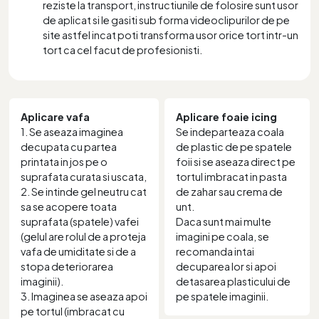
reziste la transport, instructiunile de folosire sunt usor
de aplicat si le gasiti sub forma videoclipurilor de pe
site astfel incat poti transforma usor orice tort intr-un
tort ca cel facut de profesionisti.
Aplicare vafa
Aplicare foaie icing
1. Se aseaza imaginea
Se indeparteaza coala
decupata cu partea
de plastic de pe spatele
printata in jos pe o
foii si se aseaza direct pe
suprafata curata si uscata,
tortul imbracat in pasta
2. Se intinde gel neutru cat
de zahar sau crema de
sa se acopere toata
unt.
suprafata (spatele) vafei
Daca sunt mai multe
(gelul are rolul de a proteja
imagini pe coala, se
vafa de umiditate si de a
recomanda intai
stopa deteriorarea
decuparea lor si apoi
imaginii).
detasarea plasticului de
3. Imaginea se aseaza apoi
pe spatele imaginii.
pe tortul (imbracat cu