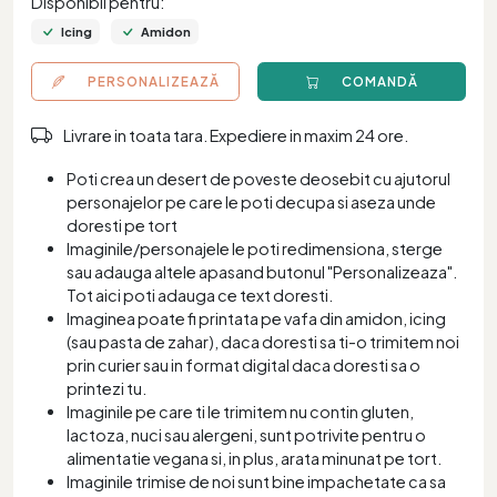
Disponibil pentru:
Icing
Amidon
PERSONALIZEAZĂ
COMANDĂ
Livrare in toata tara. Expediere in maxim 24 ore.
Poti crea un desert de poveste deosebit cu ajutorul
personajelor pe care le poti decupa si aseza unde
doresti pe tort
Imaginile/personajele le poti redimensiona, sterge
sau adauga altele apasand butonul "Personalizeaza".
Tot aici poti adauga ce text doresti.
Imaginea poate fi printata pe vafa din amidon, icing
(sau pasta de zahar), daca doresti sa ti-o trimitem noi
prin curier sau in format digital daca doresti sa o
printezi tu.
Imaginile pe care ti le trimitem nu contin gluten,
lactoza, nuci sau alergeni, sunt potrivite pentru o
alimentatie vegana si, in plus, arata minunat pe tort.
Imaginile trimise de noi sunt bine impachetate ca sa