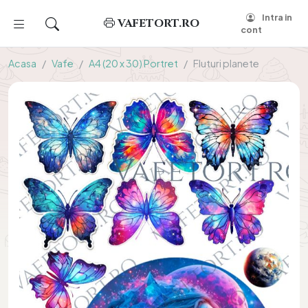
Intra in
VAFETORT.RO
cont
Acasa
Vafe
A4 (20 x 30) Portret
Fluturi planete