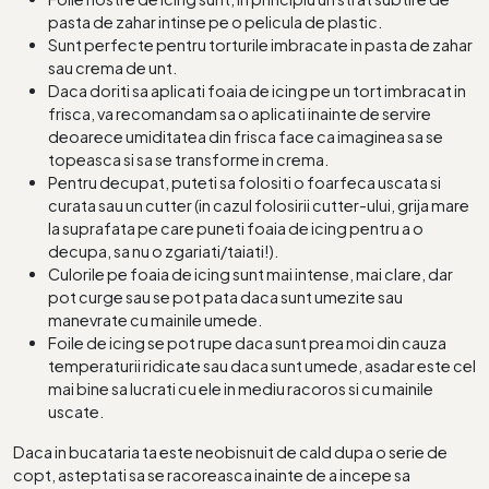
pasta de zahar intinse pe o pelicula de plastic.
Sunt perfecte pentru torturile imbracate in pasta de zahar
sau crema de unt.
Daca doriti sa aplicati foaia de icing pe un tort imbracat in
frisca, va recomandam sa o aplicati inainte de servire
deoarece umiditatea din frisca face ca imaginea sa se
topeasca si sa se transforme in crema.
Pentru decupat, puteti sa folositi o foarfeca uscata si
curata sau un cutter (in cazul folosirii cutter-ului, grija mare
la suprafata pe care puneti foaia de icing pentru a o
decupa, sa nu o zgariati/taiati!).
Culorile pe foaia de icing sunt mai intense, mai clare, dar
pot curge sau se pot pata daca sunt umezite sau
manevrate cu mainile umede.
Foile de icing se pot rupe daca sunt prea moi din cauza
temperaturii ridicate sau daca sunt umede, asadar este cel
mai bine sa lucrati cu ele in mediu racoros si cu mainile
uscate.
Daca in bucataria ta este neobisnuit de cald dupa o serie de
copt, asteptati sa se racoreasca inainte de a incepe sa