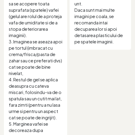
sa se acopere toata
unt.
suprafata (spatele) vafei
Daca sunt mai multe
(gelul are rolul de a proteja
imagini pe coala, se
vafa de umiditate si de a
recomanda intai
stopa deteriorarea
decuparea lor si apoi
imaginii).
detasarea plasticului de
3. Imaginea se aseaza apoi
pe spatele imaginii.
pe tortul (imbracat cu
crema/frisca/pasta de
zahar sau ce preferati dvs)
cat se poate de bine
nivelat,
4. Restul de gel se aplica
deasupra cu cateva
miscari, folosindu-va de o
spatula sau un cutit mai lat,
fara zimti (pentru a nu lasa
urme si pentru un aspect
cat se poate de ingrijit).
5. Marginea vafei se
decoreaza dupa