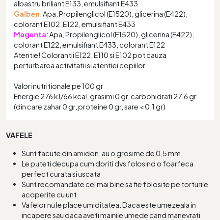
albastru briliant E133, emulsifiant E433
Galben
: Apa, Propilenglicol (E1520), glicerina (E422),
colorant E102, E122, emulsifiant E433
Magenta
: Apa, Propilenglicol (E1520), glicerina (E422),
colorant E122, emulsifiant E433, colorant E122
Atentie! Colorantii E122, E110 si E102 pot cauza
perturbarea activitatii si atentiei copiilor.
Valori nutritionale pe 100 gr
Energie 276 kJ/66 kcal, grasimi 0 gr, carbohidrati 27,6 gr
(din care zahar 0 gr, proteine 0 gr, sare < 0.1 gr)
VAFELE
Sunt facute din amidon, au o grosime de 0,5 mm
Le puteti decupa cum doriti dvs folosind o foarfeca
perfect curata si uscata
Sunt recomandate cel mai bine sa fie folosite pe torturile
acoperite cu unt.
Vafelor nu le place umiditatea. Daca este umezeala in
incapere sau daca aveti mainile umede cand manevrati