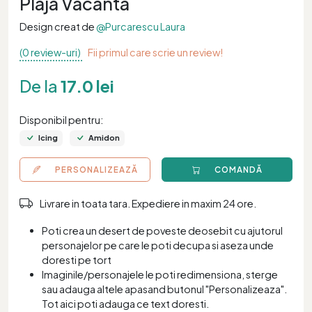
Plaja Vacanta
Design creat de
@Purcarescu Laura
(0 review-uri)
Fii primul care scrie un review!
De la
17.0 lei
Disponibil pentru:
Icing
Amidon
PERSONALIZEAZĂ
COMANDĂ
Livrare in toata tara. Expediere in maxim 24 ore.
Poti crea un desert de poveste deosebit cu ajutorul
personajelor pe care le poti decupa si aseza unde
doresti pe tort
Imaginile/personajele le poti redimensiona, sterge
sau adauga altele apasand butonul "Personalizeaza".
Tot aici poti adauga ce text doresti.