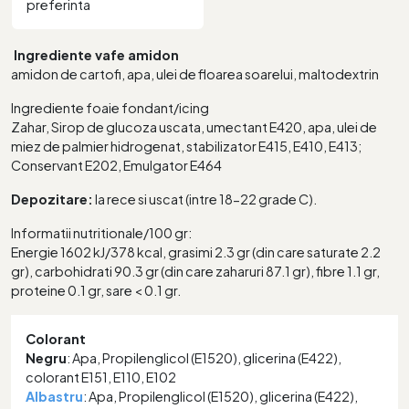
preferinta
Ingrediente vafe amidon
amidon de cartofi, apa, ulei de floarea soarelui, maltodextrin
Ingrediente foaie fondant/icing
Zahar, Sirop de glucoza uscata, umectant E420, apa, ulei de
miez de palmier hidrogenat, stabilizator E415, E410, E413;
Conservant E202, Emulgator E464
Depozitare:
la rece si uscat (intre 18-22 grade C).
Informatii nutritionale/100 gr:
Energie 1602 kJ/378 kcal, grasimi 2.3 gr (din care saturate 2.2
gr), carbohidrati 90.3 gr (din care zaharuri 87.1 gr), fibre 1.1 gr,
proteine 0.1 gr, sare < 0.1 gr.
Colorant
Negru
: Apa, Propilenglicol (E1520), glicerina (E422),
colorant E151, E110, E102
Albastru
: Apa, Propilenglicol (E1520), glicerina (E422),