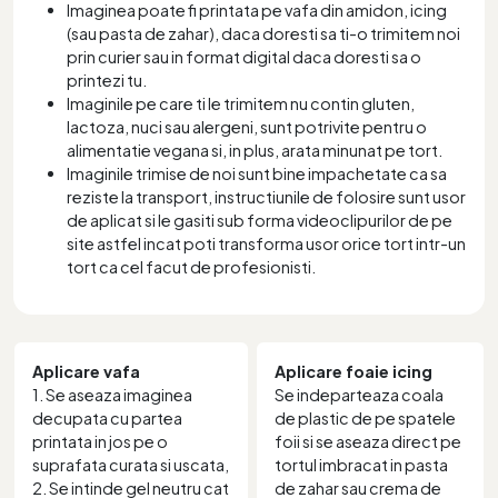
Imaginea poate fi printata pe vafa din amidon, icing
(sau pasta de zahar), daca doresti sa ti-o trimitem noi
prin curier sau in format digital daca doresti sa o
printezi tu.
Imaginile pe care ti le trimitem nu contin gluten,
lactoza, nuci sau alergeni, sunt potrivite pentru o
alimentatie vegana si, in plus, arata minunat pe tort.
Imaginile trimise de noi sunt bine impachetate ca sa
reziste la transport, instructiunile de folosire sunt usor
de aplicat si le gasiti sub forma videoclipurilor de pe
site astfel incat poti transforma usor orice tort intr-un
tort ca cel facut de profesionisti.
Aplicare vafa
Aplicare foaie icing
1. Se aseaza imaginea
Se indeparteaza coala
decupata cu partea
de plastic de pe spatele
printata in jos pe o
foii si se aseaza direct pe
suprafata curata si uscata,
tortul imbracat in pasta
2. Se intinde gel neutru cat
de zahar sau crema de