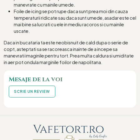
manevrate cu mainile umede.
Foile de icing se pot rupe daca sunt prea moi din cauza
temperaturii ridicate sau daca sunt umede, asadar este cel
mai bine sa lucrati cu ele in mediu racoros si cu mainile
uscate.
Daca in bucataria ta este neobisnuit de cald dupa o serie de
copt, asteptati sa se racoreasca inainte de a incepe sa
manevrati imaginile pentru tort. Prea multa caldura si umiditate
in aer pot ondula marginile foilor de napolitana.
Mesaje de la voi
SCRIE UN REVIEW