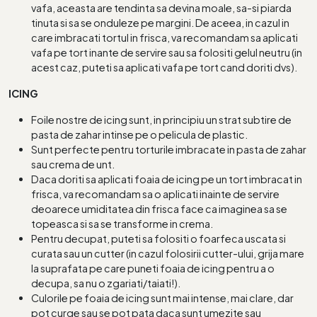
vafa, aceasta are tendinta sa devina moale, sa-si piarda
tinuta si sa se onduleze pe margini. De aceea, in cazul in
care imbracati tortul in frisca, va recomandam sa aplicati
vafa pe tort inante de servire sau sa folositi gelul neutru (in
acest caz, puteti sa aplicati vafa pe tort cand doriti dvs).
ICING
Foile nostre de icing sunt, in principiu un strat subtire de
pasta de zahar intinse pe o pelicula de plastic.
Sunt perfecte pentru torturile imbracate in pasta de zahar
sau crema de unt.
Daca doriti sa aplicati foaia de icing pe un tort imbracat in
frisca, va recomandam sa o aplicati inainte de servire
deoarece umiditatea din frisca face ca imaginea sa se
topeasca si sa se transforme in crema.
Pentru decupat, puteti sa folositi o foarfeca uscata si
curata sau un cutter (in cazul folosirii cutter-ului, grija mare
la suprafata pe care puneti foaia de icing pentru a o
decupa, sa nu o zgariati/taiati!).
Culorile pe foaia de icing sunt mai intense, mai clare, dar
pot curge sau se pot pata daca sunt umezite sau