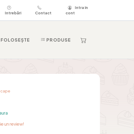
Intra in
Intrebări
Contact
cont
 FOLOSEȘTE
PRODUSE
dscape
aura
rie un review!