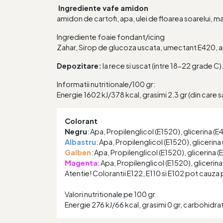
Ingrediente vafe amidon
amidon de cartofi, apa, ulei de floarea soarelui, m
Ingrediente foaie fondant/icing
Zahar, Sirop de glucoza uscata, umectant E420, ap
Depozitare:
la rece si uscat (intre 18-22 grade C)
Informatii nutritionale/100 gr:
Energie 1602 kJ/378 kcal, grasimi 2.3 gr (din care sat
Colorant
Negru
: Apa, Propilenglicol (E1520), glicerina (
Albastru
: Apa, Propilenglicol (E1520), glicerina
Galben
: Apa, Propilenglicol (E1520), glicerina 
Magenta
: Apa, Propilenglicol (E1520), glicerin
Atentie! Colorantii E122, E110 si E102 pot cauza pe
Valori nutritionale pe 100 gr
Energie 276 kJ/66 kcal, grasimi 0 gr, carbohidrati 