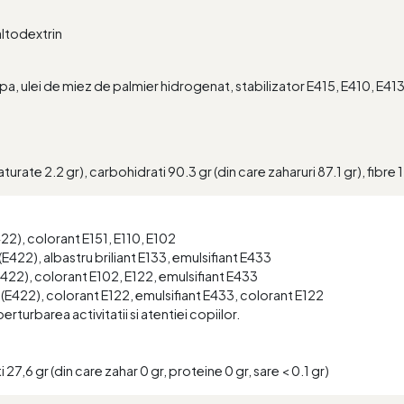
altodextrin
a, ulei de miez de palmier hidrogenat, stabilizator E415, E410, E4
.
urate 2.2 gr), carbohidrati 90.3 gr (din care zaharuri 87.1 gr), fibre 1.1
E422), colorant E151, E110, E102
 (E422), albastru briliant E133, emulsifiant E433
(E422), colorant E102, E122, emulsifiant E433
a (E422), colorant E122, emulsifiant E433, colorant E122
rturbarea activitatii si atentiei copiilor.
27,6 gr (din care zahar 0 gr, proteine 0 gr, sare < 0.1 gr)