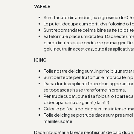
VAFELE
Sunt facute din amidon, au o grosime de 0,
Le puteti decupa cum doriti dvs folosind o f
Sunt recomandate cel mai bine sa fie folosite 
Vafelor nu le place umiditatea. Daca este ume
piarda tinuta si sa se onduleze pe margini. De 
gelul neutru (in acest caz, puteti sa aplicati va
ICING
Foile nostre de icing sunt, in principiu un stra
Sunt perfecte pentru torturile imbracate in p
Daca doriti sa aplicati foaia de icing pe un t
se topeasca si sa se transforme in crema.
Pentru decupat, puteti sa folositi o foarfeca us
o decupa, sa nu o zgariati/taiati!).
Culorile pe foaia de icing sunt mai intense, 
Foile de icing se pot rupe daca sunt prea moi 
mainile uscate.
Daca in bucataria ta este neobisnuit de cald dupa o