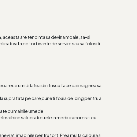
, aceasta are tendinta sa devina moale, sa-si
icati vafa pe tort inante de servire sau sa folositi
e deoarece umiditatea din frisca face ca imaginea sa
e la suprafata pe care puneti foaia de icing pentru a
rate cu mainile umede.
mai bine sa lucrati cu ele in mediu racoros si cu
evrati imaginile pentru tort. Prea multa caldura si