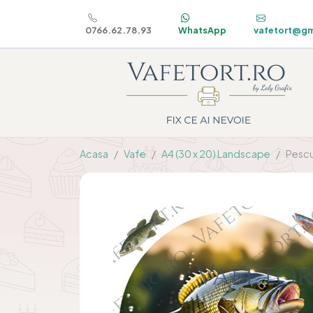
0766.62.78.93
WhatsApp
vafetort@gm
Acasa
Vafe
A4 (30 x 20) Landscape
Pescu