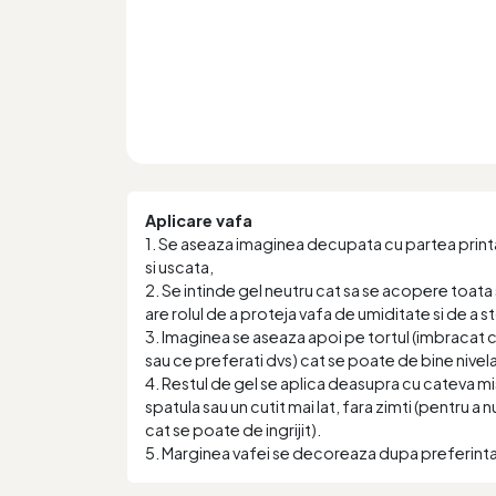
Aplicare vafa
1. Se aseaza imaginea decupata cu partea printa
si uscata,
2. Se intinde gel neutru cat sa se acopere toata 
are rolul de a proteja vafa de umiditate si de a 
3. Imaginea se aseaza apoi pe tortul (imbracat
sau ce preferati dvs) cat se poate de bine nivela
4. Restul de gel se aplica deasupra cu cateva mi
spatula sau un cutit mai lat, fara zimti (pentru a 
cat se poate de ingrijit).
5. Marginea vafei se decoreaza dupa preferint