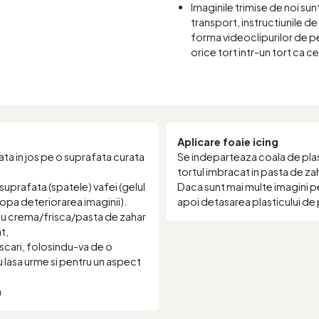
Imaginile trimise de noi sun
transport, instructiunile de 
forma videoclipurilor de pe
orice tort intr-un tort ca c
Aplicare foaie icing
ta in jos pe o suprafata curata
Se indeparteaza coala de plast
tortul imbracat in pasta de za
suprafata (spatele) vafei (gelul
Daca sunt mai multe imagini p
stopa deteriorarea imaginii).
apoi detasarea plasticului de 
 cu crema/frisca/pasta de zahar
t,
scari, folosindu-va de o
nu lasa urme si pentru un aspect
a