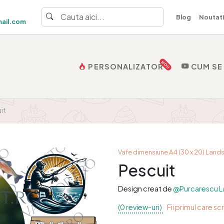
Blog
Noutati
ail.com
NOU
PERSONALIZATOR
CUM SE
it
Vafe dimensiune A4 (30 x 20) Lan
Pescuit
Design creat de
@Purcarescu L
(0 review-uri)
Fii primul care sc