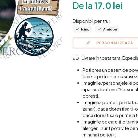
De la
17.0 lei
Disponibil pentru:
Icing
Amidon
PERSONALIZEAZĂ
Livrare in toata tara. Exped
Poti crea un desert de pov
care le poti decupa si asez
Imaginile/personajele le p
apasand butonul "Personali
doresti.
Imaginea poate fi printata 
zahar), daca doresti sa ti-o
daca doresti sa o printezi t
Imaginile pe care ti le trim
alergeni, sunt potrivite pen
minunat pe tort.