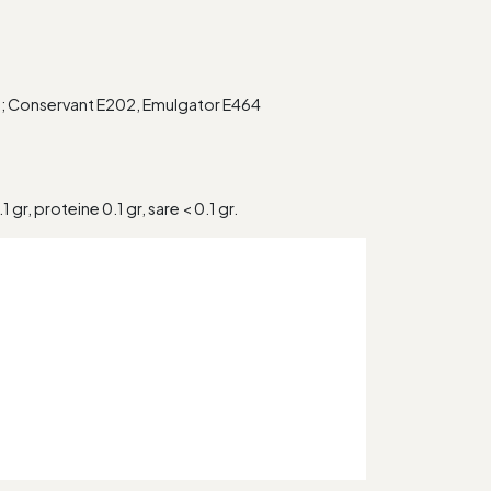
13; Conservant E202, Emulgator E464
 gr, proteine 0.1 gr, sare < 0.1 gr.