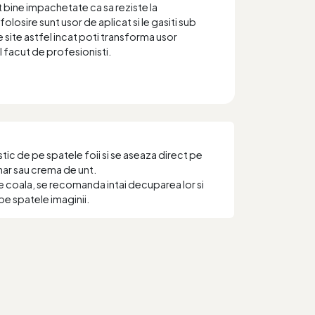
t bine impachetate ca sa reziste la
folosire sunt usor de aplicat si le gasiti sub
 site astfel incat poti transforma usor
el facut de profesionisti.
ic de pe spatele foii si se aseaza direct pe
har sau crema de unt.
e coala, se recomanda intai decuparea lor si
pe spatele imaginii.