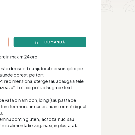
COMANDĂ
iere in maxim 24 ore.
este deosebit cu ajutorul personajelor pe
a unde doresti pe tort
oti redimensiona, sterge sau adauga altele
zeaza". Tot aici poti adauga ce text
pe vafa din amidon, icing (sau pasta de
 trimitem noi prin curier sau in format digital
u.
item nu contin gluten, lactoza, nuci sau
tru o alimentatie vegana si, in plus, arata