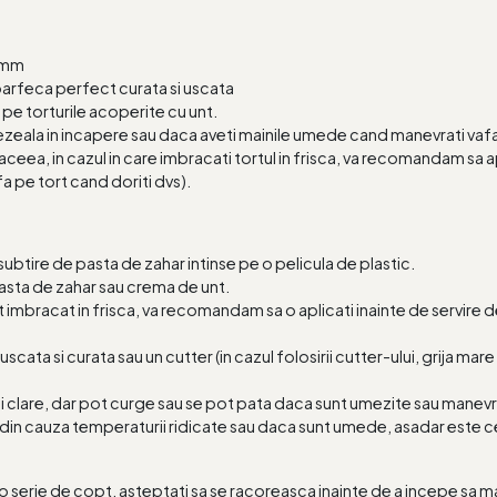
5 mm
oarfeca perfect curata si uscata
pe torturile acoperite cu unt.
zeala in incapere sau daca aveti mainile umede cand manevrati vafa
aceea, in cazul in care imbracati tortul in frisca, va recomandam sa apl
fa pe tort cand doriti dvs).
t subtire de pasta de zahar intinse pe o pelicula de plastic.
asta de zahar sau crema de unt.
ort imbracat in frisca, va recomandam sa o aplicati inainte de servir
cata si curata sau un cutter (in cazul folosirii cutter-ului, grija mar
mai clare, dar pot curge sau se pot pata daca sunt umezite sau manev
din cauza temperaturii ridicate sau daca sunt umede, asadar este cel 
 serie de copt, asteptati sa se racoreasca inainte de a incepe sa man