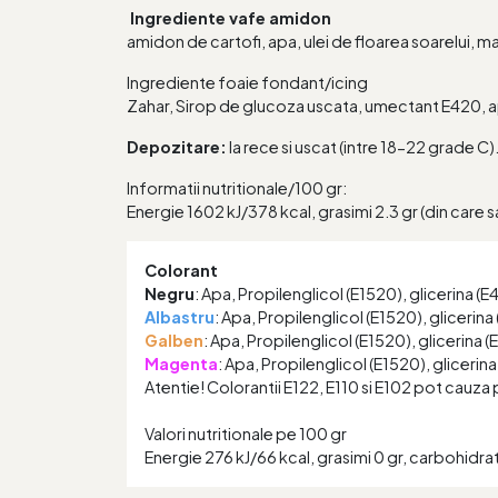
Ingrediente vafe amidon
amidon de cartofi, apa, ulei de floarea soarelui, m
Ingrediente foaie fondant/icing
Zahar, Sirop de glucoza uscata, umectant E420, ap
Depozitare:
la rece si uscat (intre 18-22 grade C)
Informatii nutritionale/100 gr:
Energie 1602 kJ/378 kcal, grasimi 2.3 gr (din care sat
Colorant
Negru
: Apa, Propilenglicol (E1520), glicerina (
Albastru
: Apa, Propilenglicol (E1520), glicerina
Galben
: Apa, Propilenglicol (E1520), glicerina 
Magenta
: Apa, Propilenglicol (E1520), glicerin
Atentie! Colorantii E122, E110 si E102 pot cauza pe
Valori nutritionale pe 100 gr
Energie 276 kJ/66 kcal, grasimi 0 gr, carbohidrati 