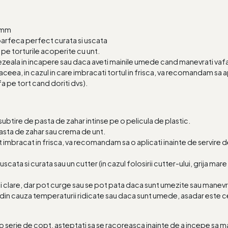
5 mm
oarfeca perfect curata si uscata
pe torturile acoperite cu unt.
zeala in incapere sau daca aveti mainile umede cand manevrati vafa
aceea, in cazul in care imbracati tortul in frisca, va recomandam sa apl
fa pe tort cand doriti dvs).
t subtire de pasta de zahar intinse pe o pelicula de plastic.
asta de zahar sau crema de unt.
ort imbracat in frisca, va recomandam sa o aplicati inainte de servir
cata si curata sau un cutter (in cazul folosirii cutter-ului, grija mar
mai clare, dar pot curge sau se pot pata daca sunt umezite sau manev
din cauza temperaturii ridicate sau daca sunt umede, asadar este cel 
 serie de copt, asteptati sa se racoreasca inainte de a incepe sa man