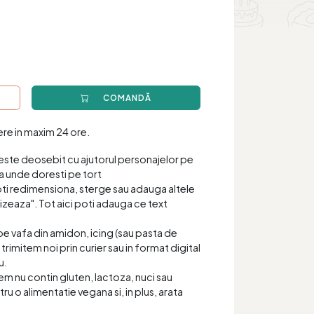
COMANDĂ
iere in maxim 24 ore.
este deosebit cu ajutorul personajelor pe
a unde doresti pe tort
oti redimensiona, sterge sau adauga altele
zeaza". Tot aici poti adauga ce text
pe vafa din amidon, icing (sau pasta de
 trimitem noi prin curier sau in format digital
u.
item nu contin gluten, lactoza, nuci sau
tru o alimentatie vegana si, in plus, arata