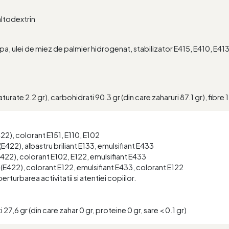
altodextrin
a, ulei de miez de palmier hidrogenat, stabilizator E415, E410, E4
.
urate 2.2 gr), carbohidrati 90.3 gr (din care zaharuri 87.1 gr), fibre 1.1
E422), colorant E151, E110, E102
 (E422), albastru briliant E133, emulsifiant E433
(E422), colorant E102, E122, emulsifiant E433
a (E422), colorant E122, emulsifiant E433, colorant E122
rturbarea activitatii si atentiei copiilor.
27,6 gr (din care zahar 0 gr, proteine 0 gr, sare < 0.1 gr)