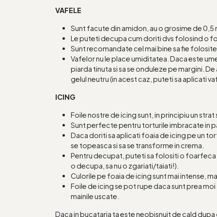
VAFELE
Sunt facute din amidon, au o grosime de 0,
Le puteti decupa cum doriti dvs folosind o f
Sunt recomandate cel mai bine sa fie folosite 
Vafelor nu le place umiditatea. Daca este ume
piarda tinuta si sa se onduleze pe margini. De 
gelul neutru (in acest caz, puteti sa aplicati va
ICING
Foile nostre de icing sunt, in principiu un stra
Sunt perfecte pentru torturile imbracate in p
Daca doriti sa aplicati foaia de icing pe un t
se topeasca si sa se transforme in crema.
Pentru decupat, puteti sa folositi o foarfeca us
o decupa, sa nu o zgariati/taiati!).
Culorile pe foaia de icing sunt mai intense, 
Foile de icing se pot rupe daca sunt prea moi 
mainile uscate.
Daca in bucataria ta este neobisnuit de cald dupa o