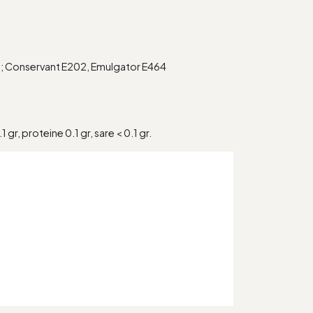
13; Conservant E202, Emulgator E464
 gr, proteine 0.1 gr, sare < 0.1 gr.