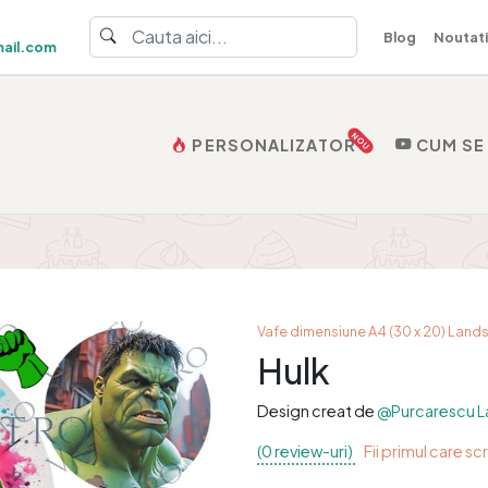
Blog
Noutati
ail.com
NOU
PERSONALIZATOR
CUM SE
Vafe dimensiune A4 (30 x 20) Lan
Hulk
Design creat de
@Purcarescu L
(0 review-uri)
Fii primul care sc