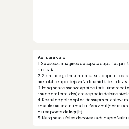
Aplicare vafa
1. Se aseaza imaginea decupata cu partea printa
si uscata,
2. Se intinde gel neutru cat sa se acopere toata 
are rolul de a proteja vafa de umiditate si de a 
3. Imaginea se aseaza apoi pe tortul (imbracat
sau ce preferati dvs) cat se poate de bine nivela
4. Restul de gel se aplica deasupra cu cateva mi
spatula sau un cutit mai lat, fara zimti (pentru a 
cat se poate de ingrijit).
5. Marginea vafei se decoreaza dupa preferint