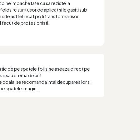
t bine impachetate ca sa reziste la
folosire sunt usor de aplicat si le gasiti sub
 site astfel incat poti transforma usor
el facut de profesionisti.
ic de pe spatele foii si se aseaza direct pe
har sau crema de unt.
e coala, se recomanda intai decuparea lor si
pe spatele imaginii.