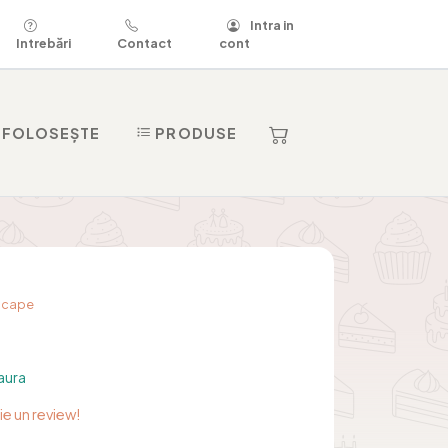
Intra in
Intrebări
Contact
cont
 FOLOSEȘTE
PRODUSE
dscape
aura
rie un review!