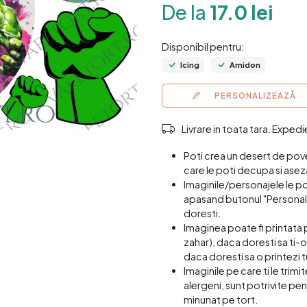
De la
17.0 lei
Disponibil pentru:
Icing
Amidon
PERSONALIZEAZĂ
Livrare in toata tara. Exped
Poti crea un desert de pov
care le poti decupa si asez
Imaginile/personajele le p
apasand butonul "Personali
doresti.
Imaginea poate fi printata 
zahar), daca doresti sa ti-o
daca doresti sa o printezi t
Imaginile pe care ti le trim
alergeni, sunt potrivite pen
minunat pe tort.