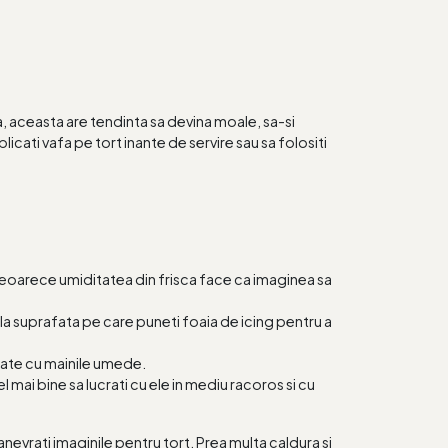
, aceasta are tendinta sa devina moale, sa-si
icati vafa pe tort inante de servire sau sa folositi
e deoarece umiditatea din frisca face ca imaginea sa
e la suprafata pe care puneti foaia de icing pentru a
rate cu mainile umede.
mai bine sa lucrati cu ele in mediu racoros si cu
evrati imaginile pentru tort. Prea multa caldura si