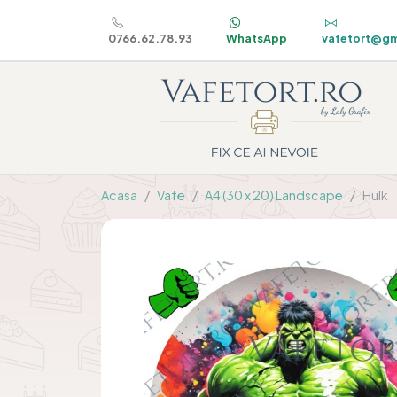
0766.62.78.93
WhatsApp
vafetort@gm
Acasa
Vafe
A4 (30 x 20) Landscape
Hulk