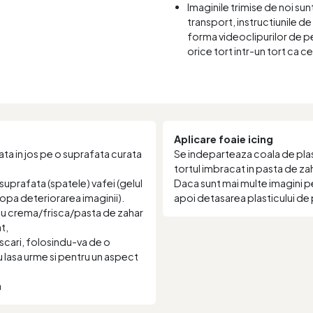
Imaginile trimise de noi sun
transport, instructiunile de 
forma videoclipurilor de pe
orice tort intr-un tort ca c
Aplicare foaie icing
ta in jos pe o suprafata curata
Se indeparteaza coala de plast
tortul imbracat in pasta de za
suprafata (spatele) vafei (gelul
Daca sunt mai multe imagini p
stopa deteriorarea imaginii).
apoi detasarea plasticului de 
 cu crema/frisca/pasta de zahar
t,
scari, folosindu-va de o
nu lasa urme si pentru un aspect
a