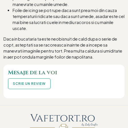
manevrate cu mainile umede.
Foile de icing se pot rupe daca sunt prea moi din cauza
temperaturii ridicate sau daca sunt umede, asadar este cel
mai bine sa lucrati cu ele in mediu racoros si cu mainile
uscate.
Daca in bucataria ta este neobisnuit de cald dupa o serie de
copt, asteptati sa se racoreasca inainte de a incepe sa
manevrati imaginile pentru tort. Prea multa caldura si umiditate
in aer pot ondula marginile foilor de napolitana.
Mesaje de la voi
SCRIE UN REVIEW