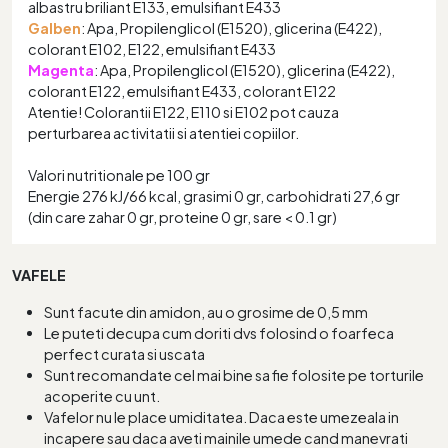
albastru briliant E133, emulsifiant E433
Galben
: Apa, Propilenglicol (E1520), glicerina (E422),
colorant E102, E122, emulsifiant E433
Magenta
: Apa, Propilenglicol (E1520), glicerina (E422),
colorant E122, emulsifiant E433, colorant E122
Atentie! Colorantii E122, E110 si E102 pot cauza
perturbarea activitatii si atentiei copiilor.
Valori nutritionale pe 100 gr
Energie 276 kJ/66 kcal, grasimi 0 gr, carbohidrati 27,6 gr
(din care zahar 0 gr, proteine 0 gr, sare < 0.1 gr)
VAFELE
Sunt facute din amidon, au o grosime de 0,5 mm
Le puteti decupa cum doriti dvs folosind o foarfeca
perfect curata si uscata
Sunt recomandate cel mai bine sa fie folosite pe torturile
acoperite cu unt.
Vafelor nu le place umiditatea. Daca este umezeala in
incapere sau daca aveti mainile umede cand manevrati