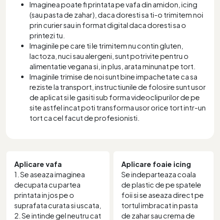
Imaginea poate fi printata pe vafa din amidon, icing
(sau pasta de zahar), daca doresti sa ti-o trimitem noi
prin curier sau in format digital daca doresti sa o
printezi tu.
Imaginile pe care ti le trimitem nu contin gluten,
lactoza, nuci sau alergeni, sunt potrivite pentru o
alimentatie vegana si, in plus, arata minunat pe tort.
Imaginile trimise de noi sunt bine impachetate ca sa
reziste la transport, instructiunile de folosire sunt usor
de aplicat si le gasiti sub forma videoclipurilor de pe
site astfel incat poti transforma usor orice tort intr-un
tort ca cel facut de profesionisti.
Aplicare vafa
Aplicare foaie icing
1. Se aseaza imaginea
Se indeparteaza coala
decupata cu partea
de plastic de pe spatele
printata in jos pe o
foii si se aseaza direct pe
suprafata curata si uscata,
tortul imbracat in pasta
2. Se intinde gel neutru cat
de zahar sau crema de