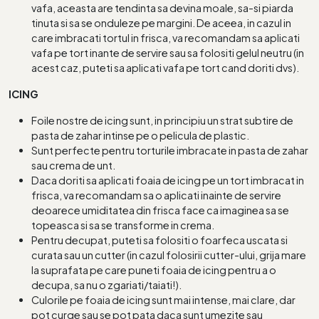
vafa, aceasta are tendinta sa devina moale, sa-si piarda
tinuta si sa se onduleze pe margini. De aceea, in cazul in
care imbracati tortul in frisca, va recomandam sa aplicati
vafa pe tort inante de servire sau sa folositi gelul neutru (in
acest caz, puteti sa aplicati vafa pe tort cand doriti dvs).
ICING
Foile nostre de icing sunt, in principiu un strat subtire de
pasta de zahar intinse pe o pelicula de plastic.
Sunt perfecte pentru torturile imbracate in pasta de zahar
sau crema de unt.
Daca doriti sa aplicati foaia de icing pe un tort imbracat in
frisca, va recomandam sa o aplicati inainte de servire
deoarece umiditatea din frisca face ca imaginea sa se
topeasca si sa se transforme in crema.
Pentru decupat, puteti sa folositi o foarfeca uscata si
curata sau un cutter (in cazul folosirii cutter-ului, grija mare
la suprafata pe care puneti foaia de icing pentru a o
decupa, sa nu o zgariati/taiati!).
Culorile pe foaia de icing sunt mai intense, mai clare, dar
pot curge sau se pot pata daca sunt umezite sau