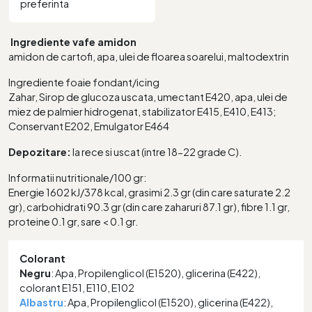
preferinta
Ingrediente vafe amidon
amidon de cartofi, apa, ulei de floarea soarelui, maltodextrin
Ingrediente foaie fondant/icing
Zahar, Sirop de glucoza uscata, umectant E420, apa, ulei de
miez de palmier hidrogenat, stabilizator E415, E410, E413;
Conservant E202, Emulgator E464
Depozitare:
la rece si uscat (intre 18-22 grade C).
Informatii nutritionale/100 gr:
Energie 1602 kJ/378 kcal, grasimi 2.3 gr (din care saturate 2.2
gr), carbohidrati 90.3 gr (din care zaharuri 87.1 gr), fibre 1.1 gr,
proteine 0.1 gr, sare < 0.1 gr.
Colorant
Negru
: Apa, Propilenglicol (E1520), glicerina (E422),
colorant E151, E110, E102
Albastru
: Apa, Propilenglicol (E1520), glicerina (E422),