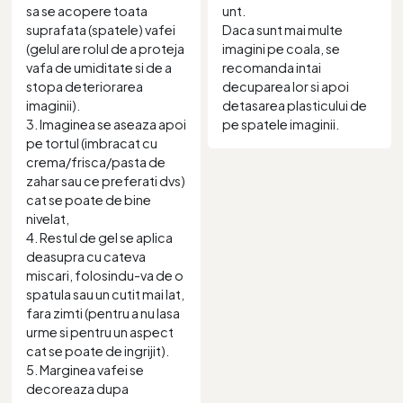
sa se acopere toata
unt.
suprafata (spatele) vafei
Daca sunt mai multe
(gelul are rolul de a proteja
imagini pe coala, se
vafa de umiditate si de a
recomanda intai
stopa deteriorarea
decuparea lor si apoi
imaginii).
detasarea plasticului de
3. Imaginea se aseaza apoi
pe spatele imaginii.
pe tortul (imbracat cu
crema/frisca/pasta de
zahar sau ce preferati dvs)
cat se poate de bine
nivelat,
4. Restul de gel se aplica
deasupra cu cateva
miscari, folosindu-va de o
spatula sau un cutit mai lat,
fara zimti (pentru a nu lasa
urme si pentru un aspect
cat se poate de ingrijit).
5. Marginea vafei se
decoreaza dupa