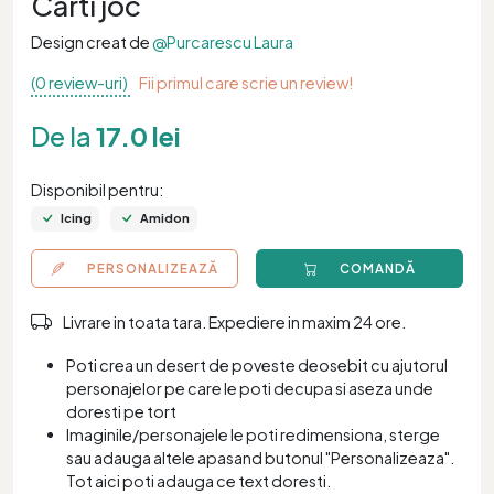
Carti joc
Design creat de
@Purcarescu Laura
(0 review-uri)
Fii primul care scrie un review!
De la
17.0 lei
Disponibil pentru:
Icing
Amidon
PERSONALIZEAZĂ
COMANDĂ
Livrare in toata tara. Expediere in maxim 24 ore.
Poti crea un desert de poveste deosebit cu ajutorul
personajelor pe care le poti decupa si aseza unde
doresti pe tort
Imaginile/personajele le poti redimensiona, sterge
sau adauga altele apasand butonul "Personalizeaza".
Tot aici poti adauga ce text doresti.