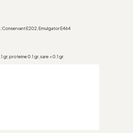
13; Conservant E202, Emulgator E464
 gr, proteine 0.1 gr, sare < 0.1 gr.