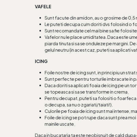
VAFELE
Sunt facute din amidon, au o grosime de 0,
Le puteti decupa cum doriti dvs folosind o f
Sunt recomandate cel mai bine sa fie folosite 
Vafelor nu le place umiditatea. Daca este ume
piarda tinuta si sa se onduleze pe margini. De 
gelul neutru (in acest caz, puteti sa aplicati va
ICING
Foile nostre de icing sunt, in principiu un stra
Sunt perfecte pentru torturile imbracate in p
Daca doriti sa aplicati foaia de icing pe un t
se topeasca si sa se transforme in crema.
Pentru decupat, puteti sa folositi o foarfeca us
o decupa, sa nu o zgariati/taiati!).
Culorile pe foaia de icing sunt mai intense, 
Foile de icing se pot rupe daca sunt prea moi 
mainile uscate.
Daca in bucataria ta este neobisnuit de cald dupa o