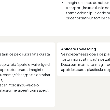
Imaginile trimise de noi sun
transport, instructiunile de 
forma videoclipurilor de pe
orice tort intr-un tort ca c
Aplicare foaie icing
ta in jos pe o suprafata curata
Se indeparteaza coala de plast
tortul imbracat in pasta de za
suprafata (spatele) vafei (gelul
Daca sunt mai multe imagini p
stopa deteriorarea imaginii).
apoi detasarea plasticului de 
 cu crema/frisca/pasta de zahar
t,
scari, folosindu-va de o
nu lasa urme si pentru un aspect
a