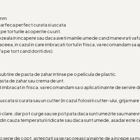
5 mm
oarfeca perfect curata si uscata
pe torturile acoperite cu unt.
zeala in incapere sau daca aveti mainile umede cand manevrati vafa
aceea, in cazul in care imbracati tortul in frisca, va recomandam sa apl
fa pe tort cand doriti dvs).
t subtire de pasta de zahar intinse pe o pelicula de plastic.
asta de zahar sau crema de unt.
ort imbracat in frisca, va recomandam sa o aplicati inainte de servir
cata si curata sau un cutter (in cazul folosirii cutter-ului, grija mar
mai clare, dar pot curge sau se pot pata daca sunt umezite sau manev
din cauza temperaturii ridicate sau daca sunt umede, asadar este cel 
 serie de copt, asteptati sa se racoreasca inainte de a incepe sa man