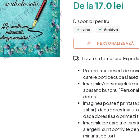
De la
17.0 lei
Disponibil pentru:
Icing
Amidon
PERSONALIZEAZĂ
Livrare in toata tara. Exped
Poti crea un desert de pov
care le poti decupa si asez
Imaginile/personajele le p
apasand butonul "Personali
doresti.
Imaginea poate fi printata 
zahar), daca doresti sa ti-o
daca doresti sa o printezi t
Imaginile pe care ti le trim
alergeni, sunt potrivite pen
minunat pe tort.