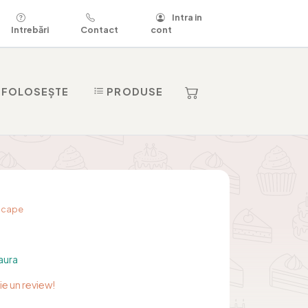
Intra in
Intrebări
Contact
cont
 FOLOSEȘTE
PRODUSE
dscape
aura
rie un review!