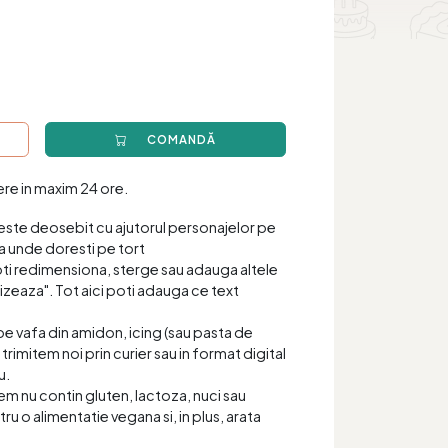
COMANDĂ
iere in maxim 24 ore.
este deosebit cu ajutorul personajelor pe
a unde doresti pe tort
oti redimensiona, sterge sau adauga altele
zeaza". Tot aici poti adauga ce text
pe vafa din amidon, icing (sau pasta de
 trimitem noi prin curier sau in format digital
u.
item nu contin gluten, lactoza, nuci sau
tru o alimentatie vegana si, in plus, arata