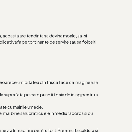
, aceasta are tendinta sa devina moale, sa-si
icati vafa pe tort inante de servire sau sa folositi
e deoarece umiditatea din frisca face ca imaginea sa
e la suprafata pe care puneti foaia de icing pentru a
rate cu mainile umede.
mai bine sa lucrati cu ele in mediu racoros si cu
evrati imaginile pentru tort. Prea multa caldura si