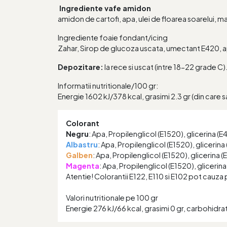
Ingrediente vafe amidon
amidon de cartofi, apa, ulei de floarea soarelui, m
Ingrediente foaie fondant/icing
Zahar, Sirop de glucoza uscata, umectant E420, ap
Depozitare:
la rece si uscat (intre 18-22 grade C)
Informatii nutritionale/100 gr:
Energie 1602 kJ/378 kcal, grasimi 2.3 gr (din care sat
Colorant
Negru
: Apa, Propilenglicol (E1520), glicerina (
Albastru
: Apa, Propilenglicol (E1520), glicerina
Galben
: Apa, Propilenglicol (E1520), glicerina 
Magenta
: Apa, Propilenglicol (E1520), glicerin
Atentie! Colorantii E122, E110 si E102 pot cauza pe
Valori nutritionale pe 100 gr
Energie 276 kJ/66 kcal, grasimi 0 gr, carbohidrati 