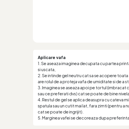
Aplicare vafa
1. Se aseaza imaginea decupata cu partea printa
si uscata,
2. Se intinde gel neutru cat sa se acopere toata 
are rolul de a proteja vafa de umiditate si de a 
3. Imaginea se aseaza apoi pe tortul (imbracat
sau ce preferati dvs) cat se poate de bine nivela
4. Restul de gel se aplica deasupra cu cateva mi
spatula sau un cutit mai lat, fara zimti (pentru a 
cat se poate de ingrijit).
5. Marginea vafei se decoreaza dupa preferint