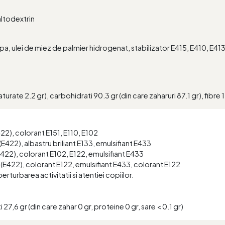
altodextrin
a, ulei de miez de palmier hidrogenat, stabilizator E415, E410, E4
.
urate 2.2 gr), carbohidrati 90.3 gr (din care zaharuri 87.1 gr), fibre 1.1
E422), colorant E151, E110, E102
 (E422), albastru briliant E133, emulsifiant E433
(E422), colorant E102, E122, emulsifiant E433
a (E422), colorant E122, emulsifiant E433, colorant E122
rturbarea activitatii si atentiei copiilor.
27,6 gr (din care zahar 0 gr, proteine 0 gr, sare < 0.1 gr)