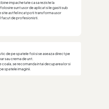
t bine impachetate ca sa reziste la
folosire sunt usor de aplicat si le gasiti sub
 site astfel incat poti transforma usor
el facut de profesionisti.
ic de pe spatele foii si se aseaza direct pe
har sau crema de unt.
e coala, se recomanda intai decuparea lor si
pe spatele imaginii.