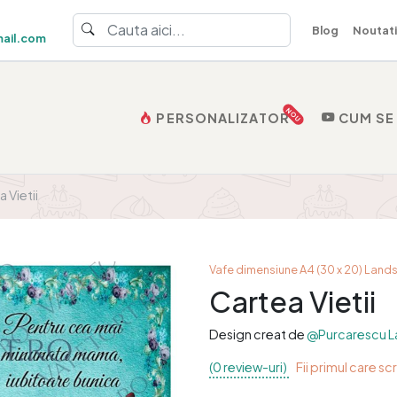
Blog
Noutati
ail.com
NOU
PERSONALIZATOR
CUM SE
 Vietii
Vafe dimensiune A4 (30 x 20) Lan
Cartea Vietii
Design creat de
@Purcarescu L
(0 review-uri)
Fii primul care sc