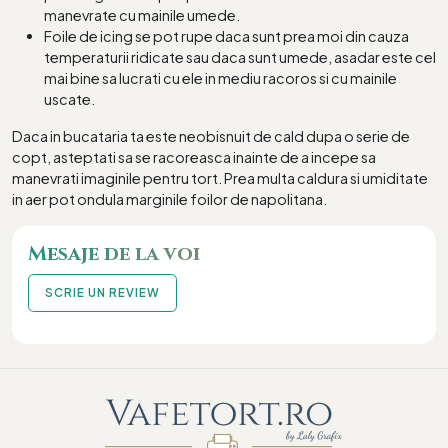
manevrate cu mainile umede.
Foile de icing se pot rupe daca sunt prea moi din cauza
temperaturii ridicate sau daca sunt umede, asadar este cel
mai bine sa lucrati cu ele in mediu racoros si cu mainile
uscate.
Daca in bucataria ta este neobisnuit de cald dupa o serie de
copt, asteptati sa se racoreasca inainte de a incepe sa
manevrati imaginile pentru tort. Prea multa caldura si umiditate
in aer pot ondula marginile foilor de napolitana.
Mesaje de la voi
SCRIE UN REVIEW