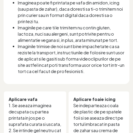
Imaginea poate fi printata pe vafa din amidon, icing
(sau pasta de zahar), daca doresti sa ti-o trimitem noi
prin curier sau in format digital daca doresti sa o
printezi tu.
Imaginile pe care ti le trimitem nu contin gluten,
lactoza, nuci sau alergeni, sunt potrivite pentru o
alimentatie vegana si, in plus, arata minunat pe tort.
Imaginile trimise de noi sunt bine impachetate ca sa
reziste la transport, instructiunile de folosire sunt usor
de aplicat si le gasiti sub forma videoclipurilor de pe
site astfel incat poti transforma usor orice tort intr-un
tort ca cel facut de profesionisti.
Aplicare vafa
Aplicare foaie icing
1. Se aseaza imaginea
Se indeparteaza coala
decupata cu partea
de plastic de pe spatele
printata in jos pe o
foii si se aseaza direct pe
suprafata curata si uscata,
tortul imbracat in pasta
2. Se intinde gel neutru cat
de zahar sau crema de