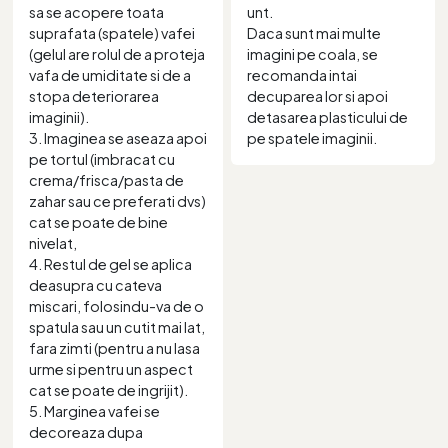
sa se acopere toata
unt.
suprafata (spatele) vafei
Daca sunt mai multe
(gelul are rolul de a proteja
imagini pe coala, se
vafa de umiditate si de a
recomanda intai
stopa deteriorarea
decuparea lor si apoi
imaginii).
detasarea plasticului de
3. Imaginea se aseaza apoi
pe spatele imaginii.
pe tortul (imbracat cu
crema/frisca/pasta de
zahar sau ce preferati dvs)
cat se poate de bine
nivelat,
4. Restul de gel se aplica
deasupra cu cateva
miscari, folosindu-va de o
spatula sau un cutit mai lat,
fara zimti (pentru a nu lasa
urme si pentru un aspect
cat se poate de ingrijit).
5. Marginea vafei se
decoreaza dupa