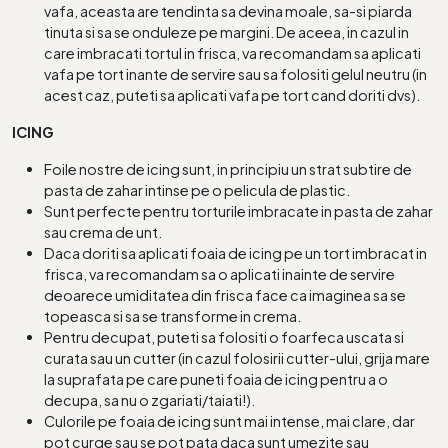
vafa, aceasta are tendinta sa devina moale, sa-si piarda
tinuta si sa se onduleze pe margini. De aceea, in cazul in
care imbracati tortul in frisca, va recomandam sa aplicati
vafa pe tort inante de servire sau sa folositi gelul neutru (in
acest caz, puteti sa aplicati vafa pe tort cand doriti dvs).
ICING
Foile nostre de icing sunt, in principiu un strat subtire de
pasta de zahar intinse pe o pelicula de plastic.
Sunt perfecte pentru torturile imbracate in pasta de zahar
sau crema de unt.
Daca doriti sa aplicati foaia de icing pe un tort imbracat in
frisca, va recomandam sa o aplicati inainte de servire
deoarece umiditatea din frisca face ca imaginea sa se
topeasca si sa se transforme in crema.
Pentru decupat, puteti sa folositi o foarfeca uscata si
curata sau un cutter (in cazul folosirii cutter-ului, grija mare
la suprafata pe care puneti foaia de icing pentru a o
decupa, sa nu o zgariati/taiati!).
Culorile pe foaia de icing sunt mai intense, mai clare, dar
pot curge sau se pot pata daca sunt umezite sau