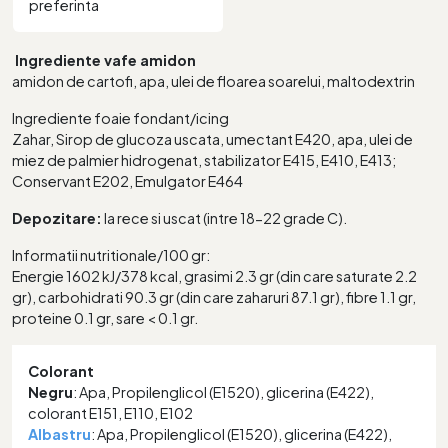
preferinta
Ingrediente vafe amidon
amidon de cartofi, apa, ulei de floarea soarelui, maltodextrin
Ingrediente foaie fondant/icing
Zahar, Sirop de glucoza uscata, umectant E420, apa, ulei de
miez de palmier hidrogenat, stabilizator E415, E410, E413;
Conservant E202, Emulgator E464
Depozitare:
la rece si uscat (intre 18-22 grade C).
Informatii nutritionale/100 gr:
Energie 1602 kJ/378 kcal, grasimi 2.3 gr (din care saturate 2.2
gr), carbohidrati 90.3 gr (din care zaharuri 87.1 gr), fibre 1.1 gr,
proteine 0.1 gr, sare < 0.1 gr.
Colorant
Negru
: Apa, Propilenglicol (E1520), glicerina (E422),
colorant E151, E110, E102
Albastru
: Apa, Propilenglicol (E1520), glicerina (E422),