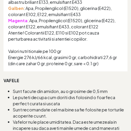
albastru briliant E133, emulsifiant E433
Galben
: Apa, Propilenglicol (E1520), glicerina (E422),
colorant E102, E122, emulsifiant E433
Magenta
: Apa, Propilenglicol (E1520), glicerina (E422),
colorant E122, emulsifiant E433, colorant E122
Atentie! Colorantii E122, E110 si E102 pot cauza
perturbarea activitatii si atentiei copiilor.
Valori nutritionale pe 100 gr
Energie 276 kJ/66 kcal, grasimi 0 gr, carbohidrati 27,6 gr
(din care zahar 0 gr, proteine 0 gr, sare < 0.1 gr)
VAFELE
Sunt facute din amidon, au o grosime de 0,5 mm
Le puteti decupa cum doriti dvs folosind o foarfeca
perfect curata si uscata
Sunt recomandate cel mai bine sa fie folosite pe torturile
acoperite cu unt.
Vafelor nu le place umiditatea. Daca este umezeala in
incapere sau daca aveti mainile umede cand manevrati