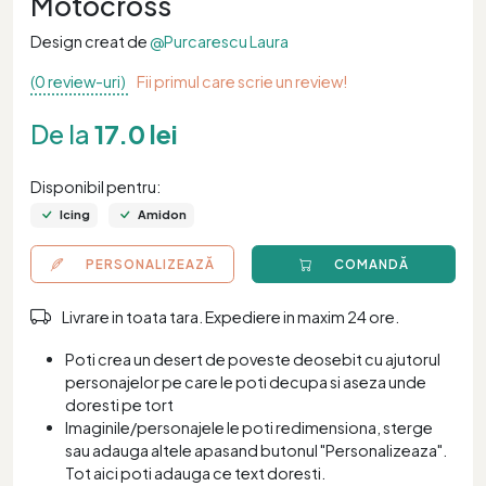
Motocross
Design creat de
@Purcarescu Laura
(0 review-uri)
Fii primul care scrie un review!
De la
17.0 lei
Disponibil pentru:
Icing
Amidon
PERSONALIZEAZĂ
COMANDĂ
Livrare in toata tara. Expediere in maxim 24 ore.
Poti crea un desert de poveste deosebit cu ajutorul
personajelor pe care le poti decupa si aseza unde
doresti pe tort
Imaginile/personajele le poti redimensiona, sterge
sau adauga altele apasand butonul "Personalizeaza".
Tot aici poti adauga ce text doresti.