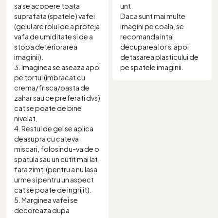
sa se acopere toata
unt.
suprafata (spatele) vafei
Daca sunt mai multe
(gelul are rolul de a proteja
imagini pe coala, se
vafa de umiditate si de a
recomanda intai
stopa deteriorarea
decuparea lor si apoi
imaginii).
detasarea plasticului de
3. Imaginea se aseaza apoi
pe spatele imaginii.
pe tortul (imbracat cu
crema/frisca/pasta de
zahar sau ce preferati dvs)
cat se poate de bine
nivelat,
4. Restul de gel se aplica
deasupra cu cateva
miscari, folosindu-va de o
spatula sau un cutit mai lat,
fara zimti (pentru a nu lasa
urme si pentru un aspect
cat se poate de ingrijit).
5. Marginea vafei se
decoreaza dupa