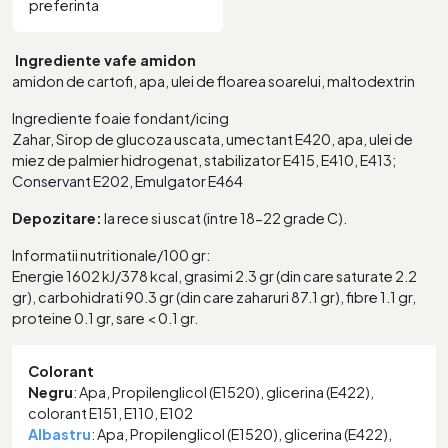
preferinta
Ingrediente vafe amidon
amidon de cartofi, apa, ulei de floarea soarelui, maltodextrin
Ingrediente foaie fondant/icing
Zahar, Sirop de glucoza uscata, umectant E420, apa, ulei de
miez de palmier hidrogenat, stabilizator E415, E410, E413;
Conservant E202, Emulgator E464
Depozitare:
la rece si uscat (intre 18-22 grade C).
Informatii nutritionale/100 gr:
Energie 1602 kJ/378 kcal, grasimi 2.3 gr (din care saturate 2.2
gr), carbohidrati 90.3 gr (din care zaharuri 87.1 gr), fibre 1.1 gr,
proteine 0.1 gr, sare < 0.1 gr.
Colorant
Negru
: Apa, Propilenglicol (E1520), glicerina (E422),
colorant E151, E110, E102
Albastru
: Apa, Propilenglicol (E1520), glicerina (E422),