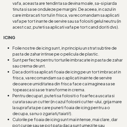
vafa, aceasta are tendinta sa devina moale, sa-si piarda
tinuta si sa se onduleze pe margini. De aceea, in cazul in
care imbracati tortul in frisca, va recomandam sa aplicati
vafa pe tort inante de servire sau sa folositi gelul neutru (in
acest caz, puteti sa aplicati vafa pe tort cand doriti dvs).
ICING
Foile nostre de icing sunt, in principiu un strat subtire de
pasta de zahar intinse pe o pelicula de plastic.
Sunt perfecte pentru torturile imbracate in pasta de zahar
sau crema de unt.
Daca doriti sa aplicati foaia de icing pe un tort imbracat in
frisca, va recomandam sa o aplicati inainte de servire
deoarece umiditatea din frisca face ca imaginea sa se
topeasca si sa se transforme in crema.
Pentru decupat, puteti sa folositi o foarfeca uscata si
curata sau un cutter (in cazul folosirii cutter-ului, grija mare
la suprafata pe care puneti foaia de icing pentru a o
decupa, sa nu o zgariati/taiati!).
Culorile pe foaia de icing sunt mai intense, mai clare, dar
pot curge sau se pot pata daca sunt umezite sau