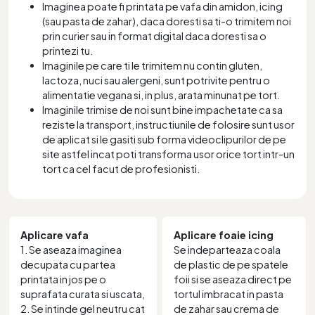
Imaginea poate fi printata pe vafa din amidon, icing
(sau pasta de zahar), daca doresti sa ti-o trimitem noi
prin curier sau in format digital daca doresti sa o
printezi tu.
Imaginile pe care ti le trimitem nu contin gluten,
lactoza, nuci sau alergeni, sunt potrivite pentru o
alimentatie vegana si, in plus, arata minunat pe tort.
Imaginile trimise de noi sunt bine impachetate ca sa
reziste la transport, instructiunile de folosire sunt usor
de aplicat si le gasiti sub forma videoclipurilor de pe
site astfel incat poti transforma usor orice tort intr-un
tort ca cel facut de profesionisti.
Aplicare vafa
Aplicare foaie icing
1. Se aseaza imaginea
Se indeparteaza coala
decupata cu partea
de plastic de pe spatele
printata in jos pe o
foii si se aseaza direct pe
suprafata curata si uscata,
tortul imbracat in pasta
2. Se intinde gel neutru cat
de zahar sau crema de