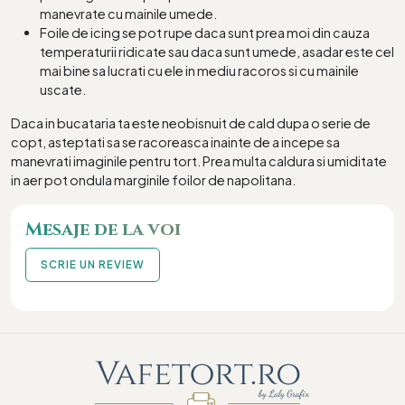
manevrate cu mainile umede.
Foile de icing se pot rupe daca sunt prea moi din cauza
temperaturii ridicate sau daca sunt umede, asadar este cel
mai bine sa lucrati cu ele in mediu racoros si cu mainile
uscate.
Daca in bucataria ta este neobisnuit de cald dupa o serie de
copt, asteptati sa se racoreasca inainte de a incepe sa
manevrati imaginile pentru tort. Prea multa caldura si umiditate
in aer pot ondula marginile foilor de napolitana.
Mesaje de la voi
SCRIE UN REVIEW