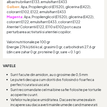
albastru briliant E133, emulsifiant E433
Galben
: Apa, Propilenglicol (E1520), glicerina (E422),
colorant E102, E122, emulsifiant E433
Magenta
: Apa, Propilenglicol (E1520), glicerina (E422),
colorant E122, emulsifiant E433, colorant E122
Atentie! Colorantii E122, E110 si E102 pot cauza
perturbarea activitatii si atentiei copiilor.
Valori nutritionale pe 100 gr
Energie 276 kJ/66 kcal, grasimi 0 gr, carbohidrati 27,6 gr
(din care zahar 0 gr, proteine 0 gr, sare < 0.1 gr)
VAFELE
Sunt facute din amidon, au o grosime de 0,5 mm
Le puteti decupa cum doriti dvs folosind o foarfeca
perfect curata si uscata
Sunt recomandate cel mai bine sa fie folosite pe torturile
acoperite cu unt.
Vafelor nu le place umiditatea. Daca este umezeala in
incapere sau daca aveti mainile umede cand manevrati