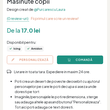
Masinute copii
Design creat de
@Purcarescu Laura
(0 review-uri)
Fii primul care scrie un review!
De la
17.0 lei
Disponibil pentru:
Icing
Amidon
PERSONALIZEAZĂ
COMANDĂ
Livrare in toata tara. Expediere in maxim 24 ore.
Poti crea un desert de poveste deosebit cu ajutorul
personajelor pe care le poti decupa si aseza unde
doresti pe tort
Imaginile/personajele le poti redimensiona, sterge
sau adauga altele apasand butonul "Personalizeaza".
Tot aici poti adauga ce text doresti.