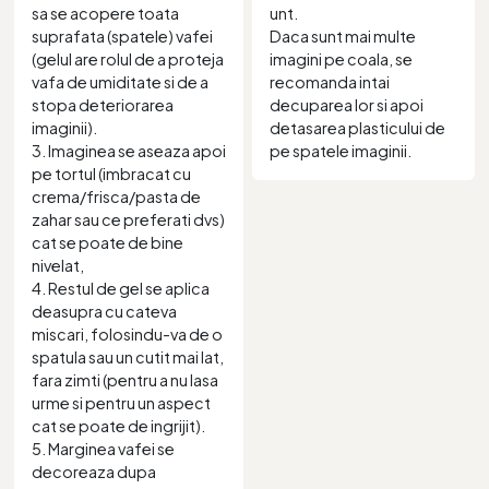
sa se acopere toata
unt.
suprafata (spatele) vafei
Daca sunt mai multe
(gelul are rolul de a proteja
imagini pe coala, se
vafa de umiditate si de a
recomanda intai
stopa deteriorarea
decuparea lor si apoi
imaginii).
detasarea plasticului de
3. Imaginea se aseaza apoi
pe spatele imaginii.
pe tortul (imbracat cu
crema/frisca/pasta de
zahar sau ce preferati dvs)
cat se poate de bine
nivelat,
4. Restul de gel se aplica
deasupra cu cateva
miscari, folosindu-va de o
spatula sau un cutit mai lat,
fara zimti (pentru a nu lasa
urme si pentru un aspect
cat se poate de ingrijit).
5. Marginea vafei se
decoreaza dupa