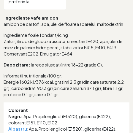
preferinta
Ingrediente vafe amidon
amidon de cartofi, apa, ulei de floarea soarelui, maltodextrin
Ingrediente foaie fondant/icing
Zahar, Sirop de glucoza uscata, umectant E420, apa, ulei de
miez de palmier hidrogenat, stabilizator E415, E410, E413;
Conservant E202, Emulgator E464
Depozitare:
la rece si uscat (intre 18-22 grade C).
Informatii nutritionale/100 gr:
Energie 1602 kJ/378 kcal, grasimi 2.3 gr (din care saturate 2.2
gr), carbohidrati 90.3 gr (din care zaharuri 87.1 gr), fibre 1.1 gr,
proteine 0.1 gr, sare < 0.1 gr.
Colorant
Negru
: Apa, Propilenglicol (E1520), glicerina (E422),
colorant E151, E110, E102
Albastru
: Apa, Propilenglicol (E1520), glicerina (E422),