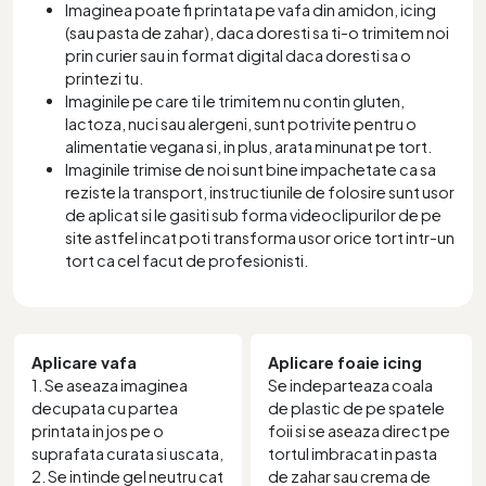
Imaginea poate fi printata pe vafa din amidon, icing
(sau pasta de zahar), daca doresti sa ti-o trimitem noi
prin curier sau in format digital daca doresti sa o
printezi tu.
Imaginile pe care ti le trimitem nu contin gluten,
lactoza, nuci sau alergeni, sunt potrivite pentru o
alimentatie vegana si, in plus, arata minunat pe tort.
Imaginile trimise de noi sunt bine impachetate ca sa
reziste la transport, instructiunile de folosire sunt usor
de aplicat si le gasiti sub forma videoclipurilor de pe
site astfel incat poti transforma usor orice tort intr-un
tort ca cel facut de profesionisti.
Aplicare vafa
Aplicare foaie icing
1. Se aseaza imaginea
Se indeparteaza coala
decupata cu partea
de plastic de pe spatele
printata in jos pe o
foii si se aseaza direct pe
suprafata curata si uscata,
tortul imbracat in pasta
2. Se intinde gel neutru cat
de zahar sau crema de