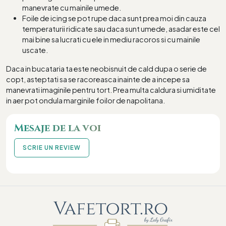
manevrate cu mainile umede.
Foile de icing se pot rupe daca sunt prea moi din cauza
temperaturii ridicate sau daca sunt umede, asadar este cel
mai bine sa lucrati cu ele in mediu racoros si cu mainile
uscate.
Daca in bucataria ta este neobisnuit de cald dupa o serie de
copt, asteptati sa se racoreasca inainte de a incepe sa
manevrati imaginile pentru tort. Prea multa caldura si umiditate
in aer pot ondula marginile foilor de napolitana.
Mesaje de la voi
SCRIE UN REVIEW