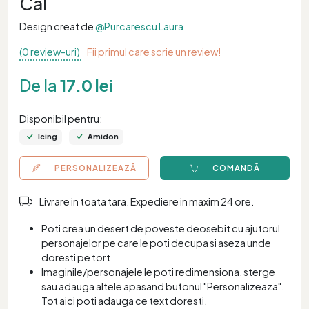
Cal
Design creat de
@Purcarescu Laura
(0 review-uri)
Fii primul care scrie un review!
De la
17.0 lei
Disponibil pentru:
Icing
Amidon
PERSONALIZEAZĂ
COMANDĂ
Livrare in toata tara. Expediere in maxim 24 ore.
Poti crea un desert de poveste deosebit cu ajutorul
personajelor pe care le poti decupa si aseza unde
doresti pe tort
Imaginile/personajele le poti redimensiona, sterge
sau adauga altele apasand butonul "Personalizeaza".
Tot aici poti adauga ce text doresti.