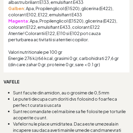
albastru briliant E133, emulsifiant E433
Galben
: Apa, Propilenglicol (E1520), glicerina (E422),
colorant E102, E122, emulsifiant E433
Magenta
: Apa, Propilenglicol (E1520), glicerina (E422),
colorant E122, emulsifiant E433, colorant E122
Atentie! Colorantii E122, E110 si E102 pot cauza
perturbarea activitatii si atentiei copiilor.
Valori nutritionale pe 100 gr
Energie 276 kJ/66 kcal, grasimi 0 gr, carbohidrati 27,6 gr
(din care zahar 0 gr, proteine 0 gr, sare < 0.1 gr)
VAFELE
Sunt facute din amidon, au o grosime de 0,5 mm
Le puteti decupa cum doriti dvs folosind o foarfeca
perfect curata si uscata
Sunt recomandate cel mai bine sa fie folosite pe torturile
acoperite cu unt.
Vafelor nu le place umiditatea. Daca este umezeala in
incapere sau daca aveti mainile umede cand manevrati