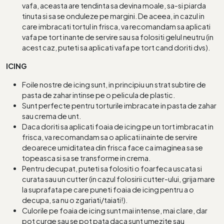
vafa, aceasta are tendinta sa devina moale, sa-si piarda
tinuta si sa se onduleze pe margini. De aceea, in cazul in
care imbracati tortul in frisca, va recomandam sa aplicati
vafa pe tort inante de servire sau sa folositi gelul neutru (in
acest caz, puteti sa aplicati vafa pe tort cand doriti dvs).
ICING
Foile nostre de icing sunt, in principiu un strat subtire de
pasta de zahar intinse pe o pelicula de plastic.
Sunt perfecte pentru torturile imbracate in pasta de zahar
sau crema de unt.
Daca doriti sa aplicati foaia de icing pe un tort imbracat in
frisca, va recomandam sa o aplicati inainte de servire
deoarece umiditatea din frisca face ca imaginea sa se
topeasca si sa se transforme in crema.
Pentru decupat, puteti sa folositi o foarfeca uscata si
curata sau un cutter (in cazul folosirii cutter-ului, grija mare
la suprafata pe care puneti foaia de icing pentru a o
decupa, sa nu o zgariati/taiati!).
Culorile pe foaia de icing sunt mai intense, mai clare, dar
pot curge sau se pot pata daca sunt umezite sau