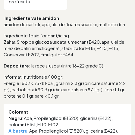
preferinta
Ingrediente vafe amidon
amidon de cartofi, apa, ulei de floarea soarelui, maltodextrin
Ingrediente foaie fondant/icing
Zahar, Sirop de glucoza uscata, umectant E420, apa, ulei de
miez de palmier hidrogenat, stabilizator E415, E410, E413;
Conservant E202, Emulgator E464
Depozitare:
la rece si uscat (intre 18-22 grade C).
Informatii nutritionale/100 gr:
Energie 1602 kJ/378 kcal, grasimi 2.3 gr (din care saturate 2.2
gr), carbohidrati 90.3 gr (din care zaharuri 87.1 gr), fibre 1.1 gr,
proteine 0.1 gr, sare < 0.1 gr.
Colorant
Negru
: Apa, Propilenglicol (E1520), glicerina (E422),
colorant E151, E110, E102
Albastru
: Apa, Propilenglicol (E1520), glicerina (E422),