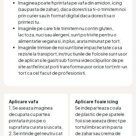
Imaginea poate fi printata pe vafa din amidon, icing
(sau pasta de zahar), daca doresti sa ti-o trimitem noi
prin curier sau in format digital daca doresti sa o
printezi tu.
Imaginile pe care ti le trimitem nu contin gluten,
lactoza, nuci sau alergeni, sunt potrivite pentru o
alimentatie vegana si, in plus, arata minunat pe tort.
Imaginile trimise de noi sunt bine impachetate ca sa
reziste la transport, instructiunile de folosire sunt usor
de aplicat si le gasiti sub forma videoclipurilor de pe
site astfel incat poti transforma usor orice tort intr-un
tort ca cel facut de profesionisti.
Aplicare vafa
Aplicare foaie icing
1. Se aseaza imaginea
Se indeparteaza coala
decupata cu partea
de plastic de pe spatele
printata in jos pe o
foii si se aseaza direct pe
suprafata curata si uscata,
tortul imbracat in pasta
2. Se intinde gel neutru cat
de zahar sau crema de