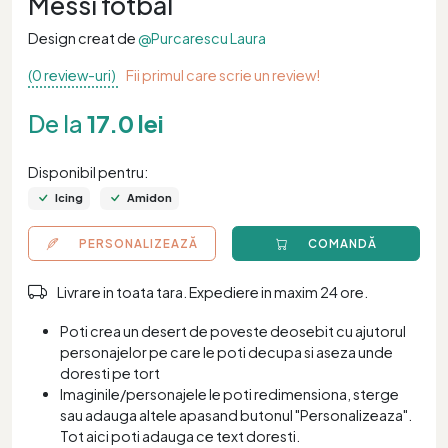
Messi fotbal
Design creat de
@Purcarescu Laura
(0 review-uri)
Fii primul care scrie un review!
De la
17.0 lei
Disponibil pentru:
Icing
Amidon
PERSONALIZEAZĂ
COMANDĂ
Livrare in toata tara. Expediere in maxim 24 ore.
Poti crea un desert de poveste deosebit cu ajutorul
personajelor pe care le poti decupa si aseza unde
doresti pe tort
Imaginile/personajele le poti redimensiona, sterge
sau adauga altele apasand butonul "Personalizeaza".
Tot aici poti adauga ce text doresti.