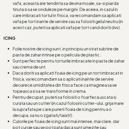
vafa, aceasta are tendinta sa devina moale, sa-si piarda
tinuta si sa se onduleze pe margini. De aceea, in cazul in
care imbracati tortul in frisca, va recomandam sa aplicati
vafa pe tort inante de servire sau sa folositi gelul neutru (in
acest caz, puteti sa aplicati vafa pe tort cand doriti dvs).
ICING
Foile nostre de icing sunt, in principiu un strat subtire de
pasta de zahar intinse pe o pelicula de plastic.
Sunt perfecte pentru torturile imbracate in pasta de zahar
sau crema de unt.
Daca doriti sa aplicati foaia de icing pe un tort imbracat in
frisca, va recomandam sa o aplicati inainte de servire
deoarece umiditatea din frisca face ca imaginea sa se
topeasca si sa se transforme in crema.
Pentru decupat, puteti sa folositi o foarfeca uscata si
curata sau un cutter (in cazul folosirii cutter-ului, grija mare
la suprafata pe care puneti foaia de icing pentru a o
decupa, sa nu o zgariati/taiati!).
Culorile pe foaia de icing sunt mai intense, mai clare, dar
pot curge sau se pot pata daca sunt umezite sau