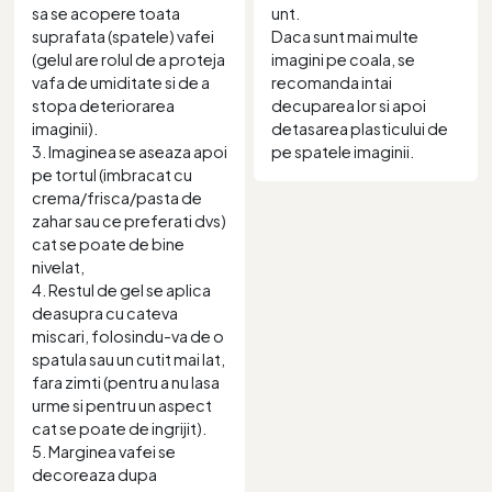
sa se acopere toata
unt.
suprafata (spatele) vafei
Daca sunt mai multe
(gelul are rolul de a proteja
imagini pe coala, se
vafa de umiditate si de a
recomanda intai
stopa deteriorarea
decuparea lor si apoi
imaginii).
detasarea plasticului de
3. Imaginea se aseaza apoi
pe spatele imaginii.
pe tortul (imbracat cu
crema/frisca/pasta de
zahar sau ce preferati dvs)
cat se poate de bine
nivelat,
4. Restul de gel se aplica
deasupra cu cateva
miscari, folosindu-va de o
spatula sau un cutit mai lat,
fara zimti (pentru a nu lasa
urme si pentru un aspect
cat se poate de ingrijit).
5. Marginea vafei se
decoreaza dupa