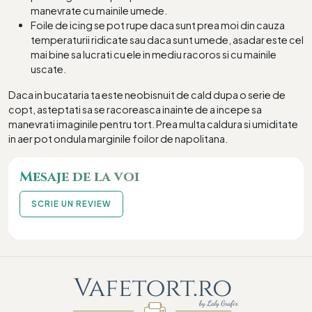
manevrate cu mainile umede.
Foile de icing se pot rupe daca sunt prea moi din cauza
temperaturii ridicate sau daca sunt umede, asadar este cel
mai bine sa lucrati cu ele in mediu racoros si cu mainile
uscate.
Daca in bucataria ta este neobisnuit de cald dupa o serie de
copt, asteptati sa se racoreasca inainte de a incepe sa
manevrati imaginile pentru tort. Prea multa caldura si umiditate
in aer pot ondula marginile foilor de napolitana.
Mesaje de la voi
SCRIE UN REVIEW