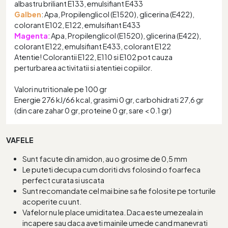
albastru briliant E133, emulsifiant E433
Galben
: Apa, Propilenglicol (E1520), glicerina (E422),
colorant E102, E122, emulsifiant E433
Magenta
: Apa, Propilenglicol (E1520), glicerina (E422),
colorant E122, emulsifiant E433, colorant E122
Atentie! Colorantii E122, E110 si E102 pot cauza
perturbarea activitatii si atentiei copiilor.
Valori nutritionale pe 100 gr
Energie 276 kJ/66 kcal, grasimi 0 gr, carbohidrati 27,6 gr
(din care zahar 0 gr, proteine 0 gr, sare < 0.1 gr)
VAFELE
Sunt facute din amidon, au o grosime de 0,5 mm
Le puteti decupa cum doriti dvs folosind o foarfeca
perfect curata si uscata
Sunt recomandate cel mai bine sa fie folosite pe torturile
acoperite cu unt.
Vafelor nu le place umiditatea. Daca este umezeala in
incapere sau daca aveti mainile umede cand manevrati