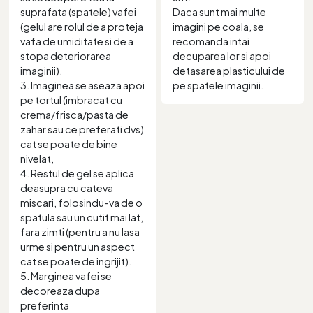
suprafata (spatele) vafei
Daca sunt mai multe
(gelul are rolul de a proteja
imagini pe coala, se
vafa de umiditate si de a
recomanda intai
stopa deteriorarea
decuparea lor si apoi
imaginii).
detasarea plasticului de
3. Imaginea se aseaza apoi
pe spatele imaginii.
pe tortul (imbracat cu
crema/frisca/pasta de
zahar sau ce preferati dvs)
cat se poate de bine
nivelat,
4. Restul de gel se aplica
deasupra cu cateva
miscari, folosindu-va de o
spatula sau un cutit mai lat,
fara zimti (pentru a nu lasa
urme si pentru un aspect
cat se poate de ingrijit).
5. Marginea vafei se
decoreaza dupa
preferinta