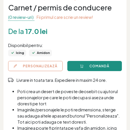
Carnet / permis de conducere
(0 review-uri)
Fii primul care scrie un review!
De la
17.0 lei
Disponibil pentru:
Icing
Amidon
PERSONALIZEAZĂ
COMANDĂ
Livrare in toata tara. Expediere in maxim 24 ore.
Poti crea un desert de poveste deosebit cu ajutorul
personajelor pe care le poti decupa si aseza unde
doresti pe tort
Imaginile/personajele le poti redimensiona, sterge
sau adauga altele apasand butonul "Personalizeaza".
Tot aici poti adauga ce text doresti.
Imaginea poate fi printata pe vafa din amidon, icing