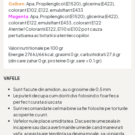
Galben
: Apa, Propilenglicol (E1520), glicerina (E422),
colorant E102, E122, emulsifiant E433
Magenta
: Apa, Propilenglicol (E1520), glicerina (E422),
colorant E122, emulsifiant E433, colorant E122
Atentie! Colorantii E122, E110 si E102 pot cauza
perturbarea activitatii si atentiei copiilor.
Valori nutritionale pe 100 gr
Energie 276 kJ/66 kcal, grasimi 0 gr, carbohidrati 27,6 gr
(din care zahar 0 gr, proteine 0 gr, sare < 0.1 gr)
VAFELE
Sunt facute din amidon, au o grosime de 0,5 mm
Le puteti decupa cum doriti dvs folosind o foarfeca
perfect curata si uscata
Sunt recomandate cel mai bine sa fie folosite pe torturile
acoperite cu unt.
Vafelor nu le place umiditatea. Daca este umezeala in
incapere sau daca aveti mainile umede cand manevrati
vafa, aceasta are tendinta sa devina moale, sa-si piarda