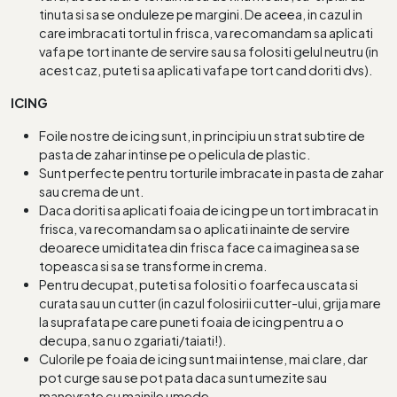
tinuta si sa se onduleze pe margini. De aceea, in cazul in
care imbracati tortul in frisca, va recomandam sa aplicati
vafa pe tort inante de servire sau sa folositi gelul neutru (in
acest caz, puteti sa aplicati vafa pe tort cand doriti dvs).
ICING
Foile nostre de icing sunt, in principiu un strat subtire de
pasta de zahar intinse pe o pelicula de plastic.
Sunt perfecte pentru torturile imbracate in pasta de zahar
sau crema de unt.
Daca doriti sa aplicati foaia de icing pe un tort imbracat in
frisca, va recomandam sa o aplicati inainte de servire
deoarece umiditatea din frisca face ca imaginea sa se
topeasca si sa se transforme in crema.
Pentru decupat, puteti sa folositi o foarfeca uscata si
curata sau un cutter (in cazul folosirii cutter-ului, grija mare
la suprafata pe care puneti foaia de icing pentru a o
decupa, sa nu o zgariati/taiati!).
Culorile pe foaia de icing sunt mai intense, mai clare, dar
pot curge sau se pot pata daca sunt umezite sau
manevrate cu mainile umede.