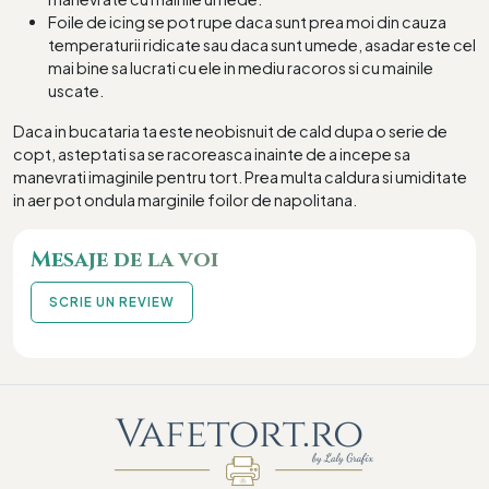
Foile de icing se pot rupe daca sunt prea moi din cauza
temperaturii ridicate sau daca sunt umede, asadar este cel
mai bine sa lucrati cu ele in mediu racoros si cu mainile
uscate.
Daca in bucataria ta este neobisnuit de cald dupa o serie de
copt, asteptati sa se racoreasca inainte de a incepe sa
manevrati imaginile pentru tort. Prea multa caldura si umiditate
in aer pot ondula marginile foilor de napolitana.
Mesaje de la voi
SCRIE UN REVIEW