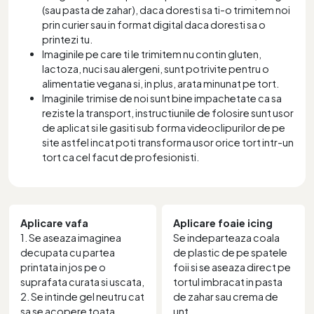
(sau pasta de zahar), daca doresti sa ti-o trimitem noi
prin curier sau in format digital daca doresti sa o
printezi tu.
Imaginile pe care ti le trimitem nu contin gluten,
lactoza, nuci sau alergeni, sunt potrivite pentru o
alimentatie vegana si, in plus, arata minunat pe tort.
Imaginile trimise de noi sunt bine impachetate ca sa
reziste la transport, instructiunile de folosire sunt usor
de aplicat si le gasiti sub forma videoclipurilor de pe
site astfel incat poti transforma usor orice tort intr-un
tort ca cel facut de profesionisti.
Aplicare vafa
Aplicare foaie icing
1. Se aseaza imaginea
Se indeparteaza coala
decupata cu partea
de plastic de pe spatele
printata in jos pe o
foii si se aseaza direct pe
suprafata curata si uscata,
tortul imbracat in pasta
2. Se intinde gel neutru cat
de zahar sau crema de
sa se acopere toata
unt.