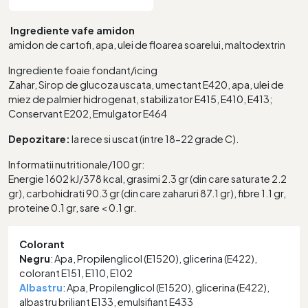
Ingrediente vafe amidon
amidon de cartofi, apa, ulei de floarea soarelui, maltodextrin
Ingrediente foaie fondant/icing
Zahar, Sirop de glucoza uscata, umectant E420, apa, ulei de
miez de palmier hidrogenat, stabilizator E415, E410, E413;
Conservant E202, Emulgator E464
Depozitare:
la rece si uscat (intre 18-22 grade C).
Informatii nutritionale/100 gr:
Energie 1602 kJ/378 kcal, grasimi 2.3 gr (din care saturate 2.2
gr), carbohidrati 90.3 gr (din care zaharuri 87.1 gr), fibre 1.1 gr,
proteine 0.1 gr, sare < 0.1 gr.
Colorant
Negru
: Apa, Propilenglicol (E1520), glicerina (E422),
colorant E151, E110, E102
Albastru
: Apa, Propilenglicol (E1520), glicerina (E422),
albastru briliant E133, emulsifiant E433