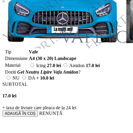
Tip
Vafe
Dimensiune
A4 (30 x 20) Landscape
Material
Icing
27.0 lei
Amidon
17.0 lei
Doriti
Gel Neutru Lipire Vafa Amidon
?
NU
DA
+ 10.0 lei
SUBTOTAL
17.0
lei
+ taxa de livrare care pleaca de la 24 lei
RENUNȚĂ
ADAUGĂ ÎN COȘ