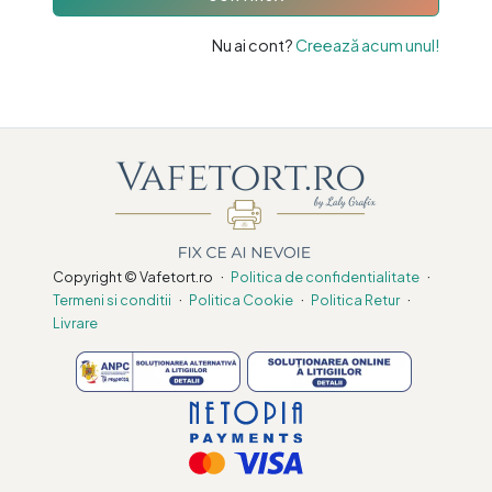
Nu ai cont?
Creează acum unul!
·
·
Copyright © Vafetort.ro
Politica de confidentialitate
·
·
·
Termeni si conditii
Politica Cookie
Politica Retur
Livrare