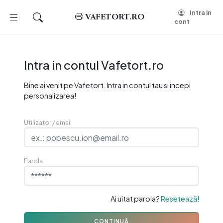
Intra in
VAFETORT.RO
cont
Intra in contul Vafetort.ro
Bine ai venit pe Vafetort. Intra in contul tau si incepi
personalizarea!
Utilizator / email
Parola
Ai uitat parola?
Resetează!
CONTINUĂ