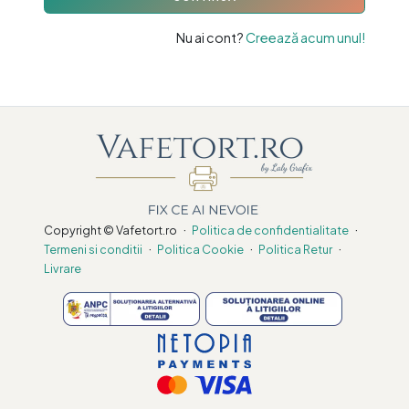
Nu ai cont?
Creează acum unul!
·
·
Copyright © Vafetort.ro
Politica de confidentialitate
·
·
·
Termeni si conditii
Politica Cookie
Politica Retur
Livrare