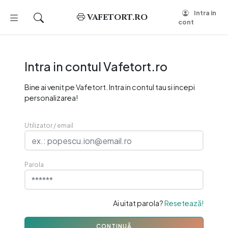
Intra in
VAFETORT.RO
cont
Intra in contul Vafetort.ro
Bine ai venit pe Vafetort. Intra in contul tau si incepi
personalizarea!
Utilizator / email
Parola
Ai uitat parola?
Resetează!
CONTINUĂ